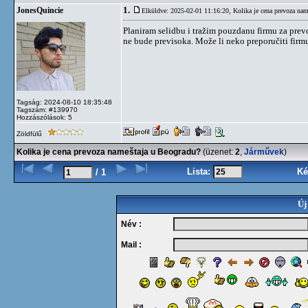
1.
JonesQuincie
Elküldve: 2025-02-01 11:16:20,
Kolika je cena prevoza na
Planiram selidbu i tražim pouzdanu firmu za prevo
ne bude previsoka. Može li neko preporučiti firmu
Tagság: 2024-08-10 18:35:48
Tagszám: #139970
Hozzászólások: 5
Zöldfülű
Kolika je cena prevoza nameštaja u Beogradu?
(üzenet:
2
,
Járművek
)
Lista:
Ké
/ 1
Új
Név :
Mail :