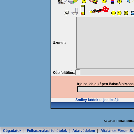
Üzenet:
Kép feltöltés:
Írja be ide a képen látható bizton
Smiley kódok teljes listája
Az oldal
0.00460386
Cégadatok
|
Felhasználási feltételek
|
Adatvédelem
|
Általános Fórum Sz