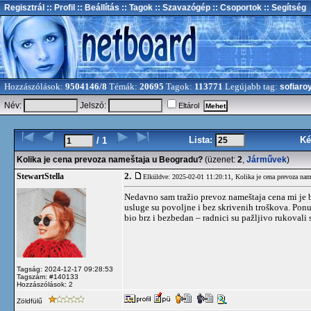
Regisztrál
:: Profil
:: Beállítás
:: Tagok
:: Szavazógép
:: Csoportok
:: Segítség
Hozzászólások:
9504146/8
Témák:
20695
Tagok:
113771
Legújabb tag:
sofiaro
Név:
Jelszó:
Eltárol
Lista:
Ké
/ 1
Kolika je cena prevoza nameštaja u Beogradu?
(üzenet:
2
,
Járművek
)
2.
StewartStella
Elküldve: 2025-02-01 11:20:11,
Kolika je cena prevoza na
Nedavno sam tražio prevoz nameštaja cena mi je b
usluge su povoljne i bez skrivenih troškova. Pon
bio brz i bezbedan – radnici su pažljivo rukovali
Tagság: 2024-12-17 09:28:53
Tagszám: #140133
Hozzászólások: 2
Zöldfülű