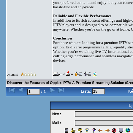
your preferred content, and enjoy it at your conve
hassle-free and enjoyable.
Reliable and Flexible Performance
In addition to its rich content offerings and high-
IPTV players and is designed to be compatible with
anywhere. Whether you’re on the go or at home, O
Conclusion
For those who are looking for a premium IPTV serv
option. Its diverse programming, high-quality stre
Whether you’re watching live TV, international 
cutting-edge performance and seamless navigation
devices.
Zöldfülű
Discover the Features of Opplex IPTV: A Premium Streaming Solution
(üze
Lista:
Ké
/ 1
Új
Név :
Mail :