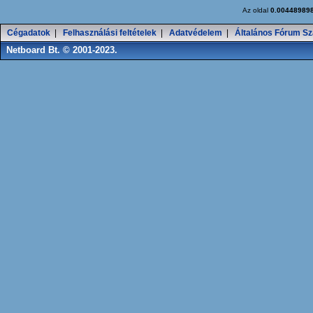
Az oldal
0.00448989
Cégadatok
|
Felhasználási feltételek
|
Adatvédelem
|
Általános Fórum Sz
Netboard Bt. © 2001-2023.