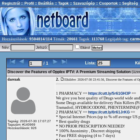
Regisztrál
:: Profil
:: Beállítás
:: Tagok
:: Szavazógép
:: Csoportok
:: Segítség
Hozzászólások:
9504014/114
Témák:
20661
Tagok:
113768
Legújabb tag:
carm
Név:
Jelszó:
Eltárol
Lista:
Ké
/ 1
Discover the Features of Opplex IPTV: A Premium Streaming Solution
(üze
2.
darezak
Elküldve: 2026-07-30 23:41:56,
Discover the Features of 
1 PHARMACY ==
https://cutt.ly/5r61GH3P
==
We give you best quality of Drugs world wide and h
Some Drugs available for delivery Pain Killers
Tramadoil, HYDROCODONE, PHENTERMINE(For 
2 PHARMACY ==
https://cutt.ly/0r61JrKG
==
* Special Internet Prices (up to % off average US p
* Best quality drugs
Tagság: 2026-07-30 17:07:27
Tagszám: #140969
* NO PRIOR PRESCRIPTION NEEDED!
Hozzászólások: 926
* 100% Anonimity , Discreet shipping
* Fast FREE shipping (4 to 7 days)