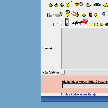
Üzenet:
Kép feltöltés:
Írja be ide a képen látható bizton
Smiley kódok teljes listája