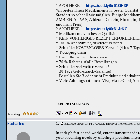
1 APOTHEKE ==
https://cutt.ly/5r61GH3P
==
Wir bieten Ihnen Medikamente in bester Qualität w
Standort so schnell wie möglich. Einige Medika
AMBIEN, ATIVAN, Adderall, Codein, Klonopi
und mehr Preis)
2 APOTHEKE ==
https://cutt.ly/0r61JrKG
==
* Medikamente von bester Qualität
* KEIN VORHERIGES REZEPT ERFORDERLIC
* 100 % Anonymität, diskreter Versand
* Schneller KOSTENLOSER Versand (4 bis 7 Tag
* Treueprogramm
* Freundlicher Kundenservice
* 70 % Rabatt auf alle Bestellungen
+ Schneller weltweiter Versand!
+ 30 Tage Geld-zurück-Garantie!
+ Bestellen Sie 3 oder mehr Produkte und erhalte
+ Viele Zahlungsoptionen: Visa, MasterCard, Am
JZbC2n1MZMSzio
Törzstag
1.
katharine
Elküldve: 2025-03-14 07:00:02,
Discover the Features of 
In today’s fast-paced world, entertainment needs t
your streaming needs by offering a premium Intern