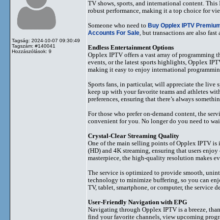
TV shows, sports, and international content. This 
robust performance, making it a top choice for v
Someone who need to
Buy Opplex IPTV Premiu
Accounts For Sale
, but transactions are also fa
Tagság: 2024-10-07 09:30:49
Tagszám: #140041
Endless Entertainment Options
Hozzászólások: 9
Opplex IPTV offers a vast array of programming th
events, or the latest sports highlights, Opplex IP
making it easy to enjoy international programming
Sports fans, in particular, will appreciate the liv
keep up with your favorite teams and athletes wit
preferences, ensuring that there’s always somethin
For those who prefer on-demand content, the servi
convenient for you. No longer do you need to wait
Crystal-Clear Streaming Quality
One of the main selling points of Opplex IPTV is 
(HD) and 4K streaming, ensuring that users enjoy 
masterpiece, the high-quality resolution makes eve
The service is optimized to provide smooth, uni
technology to minimize buffering, so you can enjo
TV, tablet, smartphone, or computer, the service de
User-Friendly Navigation with EPG
Navigating through Opplex IPTV is a breeze, thank
find your favorite channels, view upcoming progr