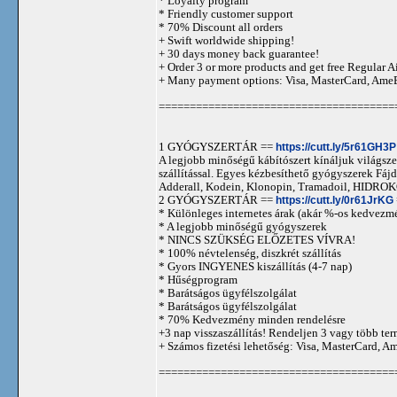
* Loyalty program
* Friendly customer support
* 70% Discount all orders
+ Swift worldwide shipping!
+ 30 days money back guarantee!
+ Order 3 or more products and get free Regular A
+ Many payment options: Visa, MasterCard, Ame
======================================
1 GYÓGYSZERTÁR ==
https://cutt.ly/5r61GH3P
A legjobb minőségű kábítószert kínáljuk világszer
szállítással. Egyes kézbesíthető gyógyszerek 
Adderall, Kodein, Klonopin, Tramadoil, HID
2 GYÓGYSZERTÁR ==
https://cutt.ly/0r61JrKG
* Különleges internetes árak (akár %-os kedvezmé
* A legjobb minőségű gyógyszerek
* NINCS SZÜKSÉG ELŐZETES VÍVRA!
* 100% névtelenség, diszkrét szállítás
* Gyors INGYENES kiszállítás (4-7 nap)
* Hűségprogram
* Barátságos ügyfélszolgálat
* Barátságos ügyfélszolgálat
* 70% Kedvezmény minden rendelésre
+3 nap visszaszállítás! Rendeljen 3 vagy több term
+ Számos fizetési lehetőség: Visa, MasterCard, 
======================================