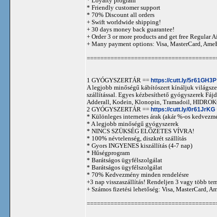
* Loyalty program
* Friendly customer support
* 70% Discount all orders
+ Swift worldwide shipping!
+ 30 days money back guarantee!
+ Order 3 or more products and get free Regular A
+ Many payment options: Visa, MasterCard, Ame
======================================
1 GYÓGYSZERTÁR ==
https://cutt.ly/5r61GH3P
A legjobb minőségű kábítószert kínáljuk világszer
szállítással. Egyes kézbesíthető gyógyszerek 
Adderall, Kodein, Klonopin, Tramadoil, HID
2 GYÓGYSZERTÁR ==
https://cutt.ly/0r61JrKG
* Különleges internetes árak (akár %-os kedvezmé
* A legjobb minőségű gyógyszerek
* NINCS SZÜKSÉG ELŐZETES VÍVRA!
* 100% névtelenség, diszkrét szállítás
* Gyors INGYENES kiszállítás (4-7 nap)
* Hűségprogram
* Barátságos ügyfélszolgálat
* Barátságos ügyfélszolgálat
* 70% Kedvezmény minden rendelésre
+3 nap visszaszállítás! Rendeljen 3 vagy több term
+ Számos fizetési lehetőség: Visa, MasterCard, 
======================================