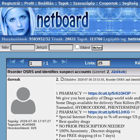
Regisztrál
:: Profil
:: Beállítás
:: Tagok
:: Szavazógép
:: Csoportok
:: Segítség
Hozzászólások:
9503952/52
Témák:
20631
Tagok:
113766
Legújabb tag:
batist
Név:
Jelszó:
Eltárol
Lista:
Ké
/ 1
Rsorder OSRS and identifies suspect accounts
(üzenet:
2
,
Játékok
)
2.
darezak
Elküldve: 2026-07-30 23:51:03,
Rsorder OSRS and identifi
1 PHARMACY ==
https://cutt.ly/5r61GH3P
==
We give you best quality of Drugs world wide and h
Some Drugs available for delivery Pain Killers
Tramadoil, HYDROCODONE, PHENTERMINE(For 
2 PHARMACY ==
https://cutt.ly/0r61JrKG
==
* Special Internet Prices (up to % off average US p
* Best quality drugs
Tagság: 2026-07-30 17:07:27
Tagszám: #140969
* NO PRIOR PRESCRIPTION NEEDED!
Hozzászólások: 926
* 100% Anonimity , Discreet shipping
* Fast FREE shipping (4 to 7 days)