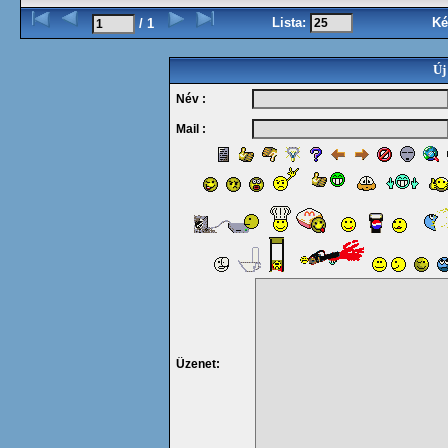
Lista:
Ké
/ 1
Új
Név :
Mail :
Üzenet: