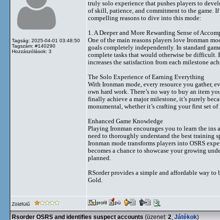
truly solo experience that pushes players to develo
of skill, patience, and commitment to the game. If
compelling reasons to dive into this mode:
1. A Deeper and More Rewarding Sense of Accom
One of the main reasons players love Ironman mo
Tagság: 2025-04-01 03:48:50
Tagszám: #140290
goals completely independently. In standard gamepl
Hozzászólások: 3
complete tasks that would otherwise be difficult
increases the satisfaction from each milestone ac
The Solo Experience of Earning Everything
With Ironman mode, every resource you gather, ev
own hard work. There’s no way to buy an item you 
finally achieve a major milestone, it’s purely be
monumental, whether it’s crafting your first set of 
Enhanced Game Knowledge
Playing Ironman encourages you to learn the ins an
need to thoroughly understand the best training spo
Ironman mode transforms players into OSRS experts
becomes a chance to showcase your growing under
planned.
RSorder provides a simple and affordable way to
Gold.
Zöldfülű
Rsorder OSRS and identifies suspect accounts
(üzenet:
2
,
Játékok
)