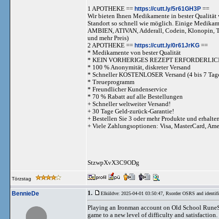
1 APOTHEKE ==
https://cutt.ly/5r61GH3P
==
Wir bieten Ihnen Medikamente in bester Qualität w
Standort so schnell wie möglich. Einige Medika
AMBIEN, ATIVAN, Adderall, Codein, Klonopi
und mehr Preis)
2 APOTHEKE ==
https://cutt.ly/0r61JrKG
==
* Medikamente von bester Qualität
* KEIN VORHERIGES REZEPT ERFORDERLIC
* 100 % Anonymität, diskreter Versand
* Schneller KOSTENLOSER Versand (4 bis 7 Tag
* Treueprogramm
* Freundlicher Kundenservice
* 70 % Rabatt auf alle Bestellungen
+ Schneller weltweiter Versand!
+ 30 Tage Geld-zurück-Garantie!
+ Bestellen Sie 3 oder mehr Produkte und erhalte
+ Viele Zahlungsoptionen: Visa, MasterCard, Am
StzwpXvX3C9ODg
Törzstag
1.
BennieDe
Elküldve: 2025-04-01 03:50:47,
Rsorder OSRS and identifi
Playing an Ironman account on Old School RuneSc
game to a new level of difficulty and satisfaction.