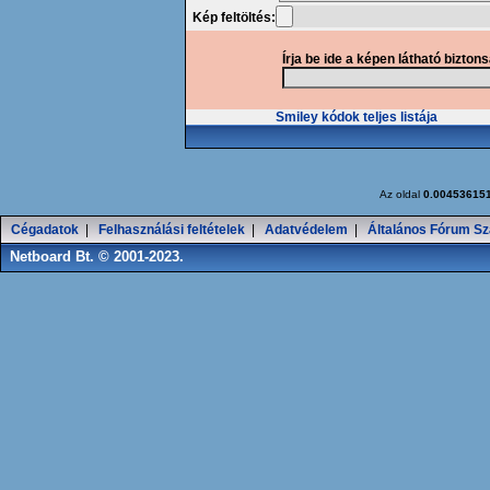
Kép feltöltés:
Írja be ide a képen látható bizton
Smiley kódok teljes listája
Az oldal
0.00453615
Cégadatok
|
Felhasználási feltételek
|
Adatvédelem
|
Általános Fórum Sz
Netboard Bt. © 2001-2023.