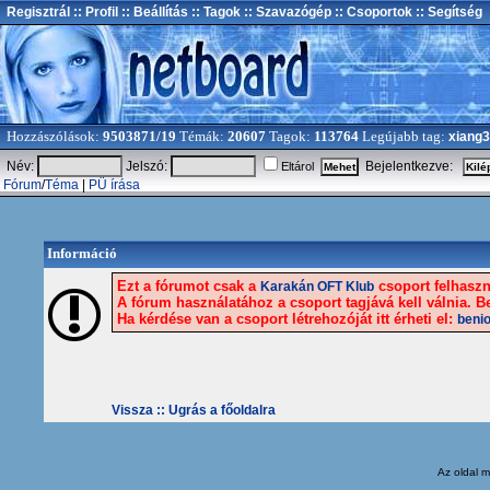
Regisztrál
:: Profil
:: Beállítás
:: Tagok
:: Szavazógép
:: Csoportok
:: Segítség
Hozzászólások:
9503871/19
Témák:
20607
Tagok:
113764
Legújabb tag:
xiang
Név:
Jelszó:
Bejelentkezve:
Eltárol
Fórum
/
Téma
|
PÜ írása
Információ
Ezt a fórumot csak a
csoport felhaszná
Karakán OFT Klub
A fórum használatához a csoport tagjává kell válnia. Be
Ha kérdése van a csoport létrehozóját itt érheti el:
beni
Vissza ::
Ugrás a főoldalra
Az oldal
m