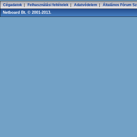
Cégadatok
|
Felhasználási feltételek
|
Adatvédelem
|
Általános Fórum Sz
Netboard Bt. © 2001-2013.