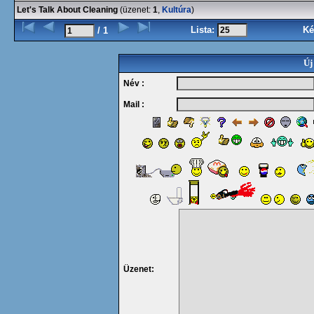
Let's Talk About Cleaning
(üzenet:
1
,
Kultúra
)
Lista:
Ké
/ 1
Új
Név :
Mail :
Üzenet: