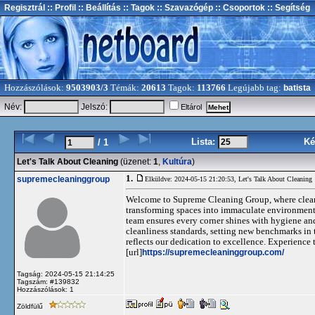
Regisztrál
:: Profil
:: Beállítás
:: Tagok
:: Szavazógép
:: Csoportok
:: Segítség
Hozzászólások:
9503903/3
Témák:
20613
Tagok:
113766
Legújabb tag:
batista
Név:
Jelszó:
Eltárol
Lista:
Ké
/ 1
Let's Talk About Cleaning
(üzenet:
1
,
Kultúra
)
1.
supremecleaninggroup
Elküldve: 2024-05-15 21:20:53,
Let's Talk About Cleaning
Welcome to Supreme Cleaning Group, where cleanli
transforming spaces into immaculate environments.
team ensures every corner shines with hygiene and
cleanliness standards, setting new benchmarks in 
reflects our dedication to excellence. Experience
[url]
https://supremecleaninggroup.com/
Tagság: 2024-05-15 21:14:25
Tagszám: #139832
Hozzászólások: 1
Zöldfülű