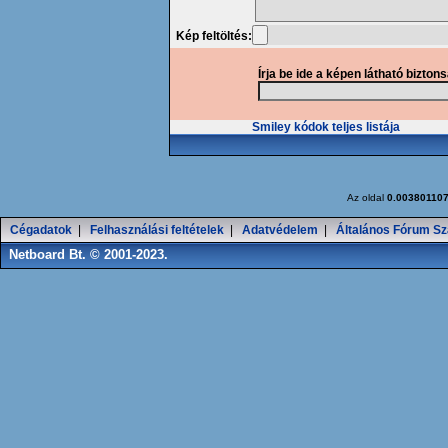
Kép feltöltés:
Írja be ide a képen látható bizton
Smiley kódok teljes listája
Az oldal
0.00380110
Cégadatok
|
Felhasználási feltételek
|
Adatvédelem
|
Általános Fórum Sz
Netboard Bt. © 2001-2023.