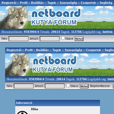
Regisztrál
:: Profil
:: Beállítás
:: Tagok
:: Szavazógép
:: Csoportok
:: Segítség
Hozzászólások:
9503904/4
Témák:
20614
Tagok:
113766
Legújabb tag:
batista
Név:
Jelszó:
Eltárol
Regisztrál
:: Profil
:: Beállítás
:: Tagok
:: Szavazógép
:: Csoportok
:: Segít
Hozzászólások:
9503904/4
Témák:
20614
Tagok:
113766
Legújabb tag:
bati
Név:
Jelszó:
Bejelentkezve:
Eltárol
Információ
Hiba