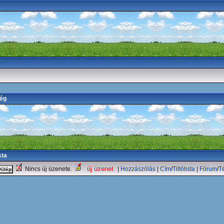
ség
sta
új üzenet.
Nincs új üzenete.
|
Hozzászólás
|
Cím
/
Tiltólista
|
Fórum
/
T