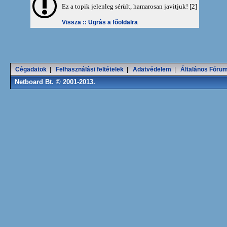
Ez a topik jelenleg sérült, hamarosan javitjuk! [2]
Vissza ::
Ugrás a főoldalra
Cégadatok
|
Felhasználási feltételek
|
Adatvédelem
|
Általános Fórum
Netboard Bt. © 2001-2013.