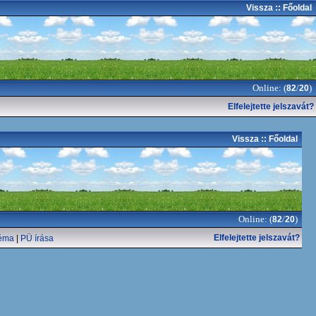
Vissza
:: Főoldal
Online: (
/
)
82
20
Elfelejtette jelszavát?
Vissza
:: Főoldal
Online: (
/
)
82
20
Elfelejtette jelszavát?
éma
|
PÜ írása