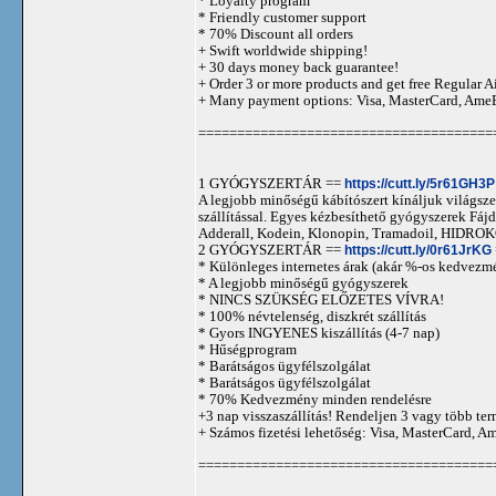
* Loyalty program
* Friendly customer support
* 70% Discount all orders
+ Swift worldwide shipping!
+ 30 days money back guarantee!
+ Order 3 or more products and get free Regular A
+ Many payment options: Visa, MasterCard, Ame
======================================
1 GYÓGYSZERTÁR ==
https://cutt.ly/5r61GH3P
A legjobb minőségű kábítószert kínáljuk világszer
szállítással. Egyes kézbesíthető gyógyszerek 
Adderall, Kodein, Klonopin, Tramadoil, HID
2 GYÓGYSZERTÁR ==
https://cutt.ly/0r61JrKG
* Különleges internetes árak (akár %-os kedvezmé
* A legjobb minőségű gyógyszerek
* NINCS SZÜKSÉG ELŐZETES VÍVRA!
* 100% névtelenség, diszkrét szállítás
* Gyors INGYENES kiszállítás (4-7 nap)
* Hűségprogram
* Barátságos ügyfélszolgálat
* Barátságos ügyfélszolgálat
* 70% Kedvezmény minden rendelésre
+3 nap visszaszállítás! Rendeljen 3 vagy több term
+ Számos fizetési lehetőség: Visa, MasterCard, 
======================================