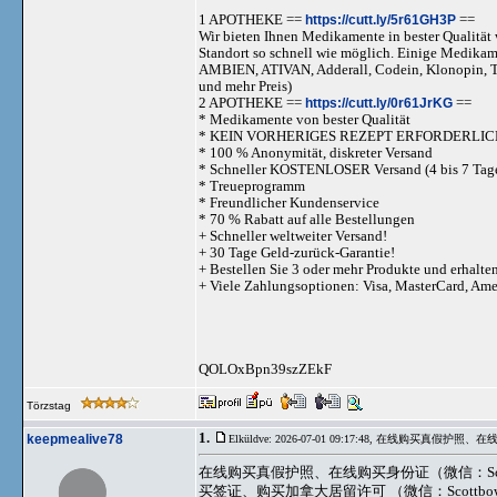
1 APOTHEKE ==
https://cutt.ly/5r61GH3P
==
Wir bieten Ihnen Medikamente in bester Qualität w
Standort so schnell wie möglich. Einige Medika
AMBIEN, ATIVAN, Adderall, Codein, Klonopi
und mehr Preis)
2 APOTHEKE ==
https://cutt.ly/0r61JrKG
==
* Medikamente von bester Qualität
* KEIN VORHERIGES REZEPT ERFORDERLIC
* 100 % Anonymität, diskreter Versand
* Schneller KOSTENLOSER Versand (4 bis 7 Tag
* Treueprogramm
* Freundlicher Kundenservice
* 70 % Rabatt auf alle Bestellungen
+ Schneller weltweiter Versand!
+ 30 Tage Geld-zurück-Garantie!
+ Bestellen Sie 3 oder mehr Produkte und erhalte
+ Viele Zahlungsoptionen: Visa, MasterCard, Am
QOLOxBpn39szZEkF
Törzstag
1.
keepmealive78
Elküldve: 2026-07-01 09:17:48,
在线购买真假护照、在线购买身份证（微信：Sco
买签证、购买加拿大居留许可 （微信：Scottbowers44）,