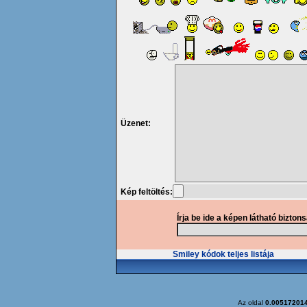
Üzenet:
Kép feltöltés:
Írja be ide a képen látható bizton
Smiley kódok teljes listája
Az oldal
0.00517201