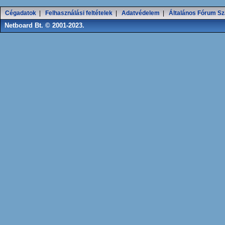
Cégadatok
|
Felhasználási feltételek
|
Adatvédelem
|
Általános Fórum Sz
Netboard Bt. © 2001-2023.