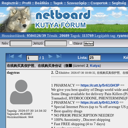
Regisztrál
:: Profil
:: Beállítás
:: Tagok
:: Szavazógép
:: Csoportok
:: Segítség
Hozzászólások:
9504126/39
Témák:
20689
Tagok:
113769
Legújabb tag:
ryans
Név:
Jelszó:
Eltárol
Lista:
Ké
/ 1
在线购买真假护照、在线购买身份证（微߼
(üzenet:
2
,
Kutya
)
2.
dagytras
Elküldve: 2026-07-30 18:00:32,
1 PHARMACY ==
https://cutt.ly/5r61GH3P
==
We give you best quality of Drugs world wide and h
Some Drugs available for delivery Pain Killers
Tramadoil, HYDROCODONE, PHENTERMINE(For 
2 PHARMACY ==
https://cutt.ly/0r61JrKG
==
* Special Internet Prices (up to % off average US p
* Best quality drugs
Tagság: 2026-07-30 14:34:32
Tagszám: #140967
* NO PRIOR PRESCRIPTION NEEDED!
Hozzászólások: 944
* 100% Anonimity , Discreet shipping
* Fast FREE shipping (4 to 7 days)