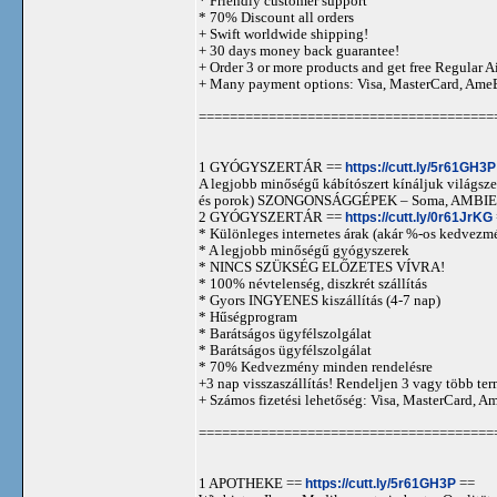
* Friendly customer support
* 70% Discount all orders
+ Swift worldwide shipping!
+ 30 days money back guarantee!
+ Order 3 or more products and get free Regular A
+ Many payment options: Visa, MasterCard, Ame
======================================
1 GYÓGYSZERTÁR ==
https://cutt.ly/5r61GH3P
A legjobb minőségű kábítószert kínáljuk világszer
és porok) SZONGONSÁGGÉPEK – Soma, AMBIEN,
2 GYÓGYSZERTÁR ==
https://cutt.ly/0r61JrKG
* Különleges internetes árak (akár %-os kedvezmé
* A legjobb minőségű gyógyszerek
* NINCS SZÜKSÉG ELŐZETES VÍVRA!
* 100% névtelenség, diszkrét szállítás
* Gyors INGYENES kiszállítás (4-7 nap)
* Hűségprogram
* Barátságos ügyfélszolgálat
* Barátságos ügyfélszolgálat
* 70% Kedvezmény minden rendelésre
+3 nap visszaszállítás! Rendeljen 3 vagy több term
+ Számos fizetési lehetőség: Visa, MasterCard, 
======================================
1 APOTHEKE ==
https://cutt.ly/5r61GH3P
==