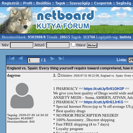
Regisztrál
:: Profil
:: Beállítás
:: Tagok
:: Szavazógép
:: Csoportok
:: Segítség
Hozzászólások:
9503908/8
Témák:
20615
Tagok:
113766
Legújabb tag:
batista
Név:
Jelszó:
Eltárol
Lista:
/ 1
England vs. Spain: Every thing yourself require toward comprehend, how in
2.
dagytras
Elküldve: 2026-07-31 00:22:09,
England vs. Spain: Every t
1 PHARMACY ==
https://cutt.ly/5r61GH3P
==
We give you best quality of Drugs world wide and h
ANXIETY MEDS – Soma, AMBIEN, ATIVAN, Adde
2 PHARMACY ==
https://cutt.ly/0r61JrKG
==
* Special Internet Prices (up to % off average US p
* Best quality drugs
* NO PRIOR PRESCRIPTION NEEDED!
Tagság: 2026-07-30 14:34:32
Tagszám: #140967
* 100% Anonimity , Discreet shipping
Hozzászólások: 944
* Fast FREE shipping (4 to 7 days)
* Loyalty program