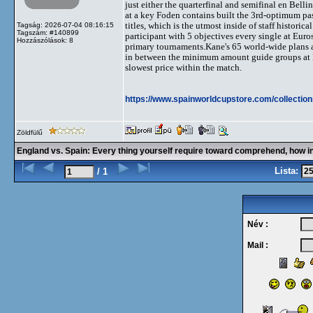
just either the quarterfinal and semifinal en Bell
at a key Foden contains built the 3rd-optimum pa
titles, which is the utmost inside of staff histo
Tagság: 2026-07-04 08:16:15
Tagszám: #140899
participant with 5 objectives every single at Euro
Hozzászólások: 8
primary tournaments.Kane's 65 world-wide plans 
in between the minimum amount guide groups at
slowest price within the match.
https://www.spainworldcupstore.com/collectio
Zöldfülű
England vs. Spain: Every thing yourself require toward comprehend, how in
Lista:
/ 1
Név :
Mail :