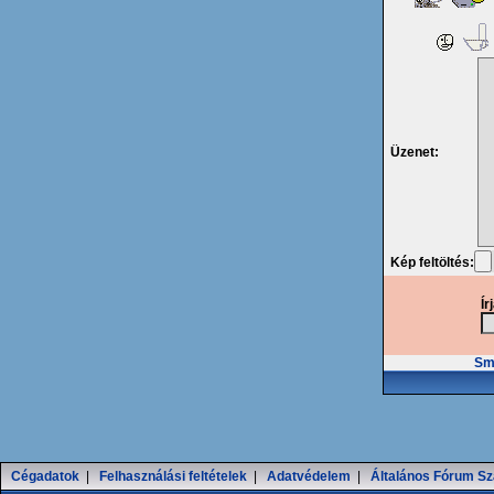
Üzenet:
Kép feltöltés:
Ír
Smi
Cégadatok
|
Felhasználási feltételek
|
Adatvédelem
|
Általános Fórum Sz