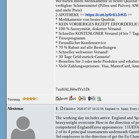
Wir bieten Ihnen Medikamente in bester Qualität w
verfügbar. Schmerzmittel (Pillen und Pulve
und mehr Preis)
2 APOTHEKE ==
https://cutt.ly/0r61JrKG
==
* Medikamente von bester Qualität
* KEIN VORHERIGES REZEPT ERFORDERLIC
* 100 % Anonymität, diskreter Versand
* Schneller KOSTENLOSER Versand (4 bis 7 Tag
* Treueprogramm
* Freundlicher Kundenservice
* 70 % Rabatt auf alle Bestellungen
+ Schneller weltweiter Versand!
+ 30 Tage Geld-zurück-Garantie!
+ Bestellen Sie 3 oder mehr Produkte und erhalte
+ Viele Zahlungsoptionen: Visa, MasterCard, Am
7uaHALH4wIYz1Di
Törzstag
1.
Alexismac
Elküldve: 2026-07-07 10:22:59,
England vs. Spain: Every t
The working day includes arrive. England and Spai
heavyweight overcome:How in the direction of per
comprehend EnglandEuros appearances: 11UEFA posi
2 of its 4 principal tournaments underneath Garet
3rd employees in the direction of get the Eu Champ