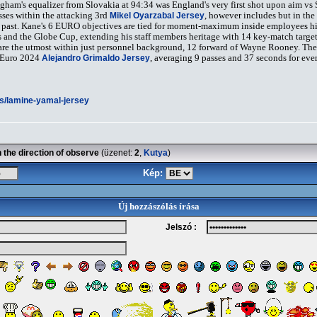
ingham's equalizer from Slovakia at 94:34 was England's very first shot upon aim vs 
sses within the attacking 3rd
Mikel Oyarzabal Jersey
, however includes but in the
rical past. Kane's 6 EURO objectives are tied for moment-maximum inside employees 
s and the Globe Cup, extending his staff members heritage with 14 key-match targets. 
are the utmost within just personnel background, 12 forward of Wayne Rooney. Th
 Euro 2024
Alejandro Grimaldo Jersey
, averaging 9 passes and 37 seconds for eve
ns/lamine-yamal-jersey
 the direction of observe
(üzenet:
2
,
Kutya
)
Kép:
Új hozzászólás írása
Jelszó :