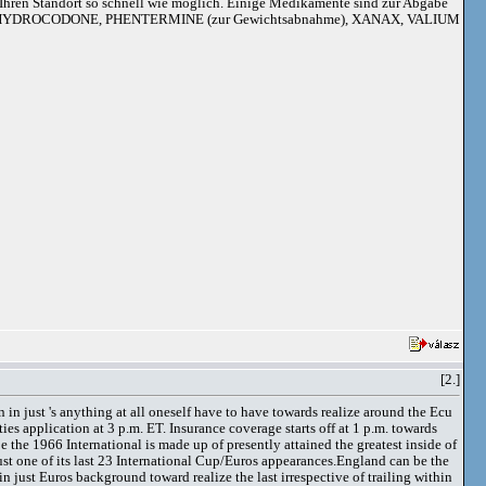
an Ihren Standort so schnell wie möglich. Einige Medikamente sind zur Abgabe
adoil, HYDROCODONE, PHENTERMINE (zur Gewichtsabnahme), XANAX, VALIUM
[2.]
n just 's anything at all oneself have to have towards realize around the Ecu
 application at 3 p.m. ET. Insurance coverage starts off at 1 p.m. towards
he 1966 International is made up of presently attained the greatest inside of
ust one of its last 23 International Cup/Euros appearances.England can be the
 just Euros background toward realize the last irrespective of trailing within