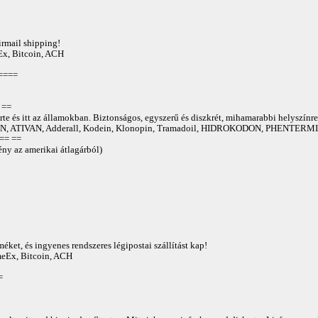
irmail shipping!
Ex, Bitcoin, ACH
====
==
te és itt az államokban. Biztonságos, egyszerű és diszkrét, mihamarabbi helyszínre
 ATIVAN, Adderall, Kodein, Klonopin, Tramadoil, HIDROKODON, PHENTERMIN
== ==
ny az amerikai átlagárból)
éket, és ingyenes rendszeres légipostai szállítást kap!
AmeEx, Bitcoin, ACH
=