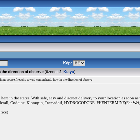
Kép:
 the direction of observe
(üzenet:
2
,
Kutya
)
hing yourself require toward comprehend, how in the direction of observe
ere in the states. With safe, easy and discreet delivery to your location as soon as
rall, Codeine, Klonopin, Tramadoil, HYDROCODONE, PHENTERMINE(For Weigh
rice)