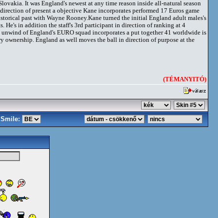
Slovakia. It was England's newest at any time reason inside all-natural season
 direction of present a objective Kane incorporates performed 17 Euros game
historical past with Wayne Rooney.Kane turned the initial England adult males's
He's in addition the staff's 3rd participant in direction of ranking at 4
e unwind of England's EURO squad incorporates a put together 41 worldwide is
ry ownership. England as well moves the ball in direction of purpose at the
(TÉMANYITÓ)
Smile: