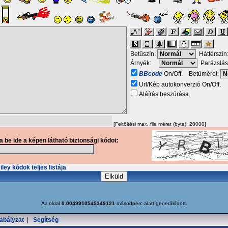
Betűszín:
Háttérszín
Árnyék:
Parázslás
BBcode
On/Off. Betűméret:
Url/Kép autokonverzió On/Off.
Aláírás beszúrása
[Feltöltési max. file méret (byte): 20000]
ja be ide a képen látható biztonsági kódot:
ley kódok teljes listája
Az oldal
0.0049910545349121
másodperc alatt generálódott.
abályzat
|
Segítség