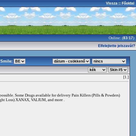
Vissza
:: Főoldal
Online: (
/
)
83
17
Elfelejtette jelszavát?
Smile:
[1.]
 possible. Some Drugs available for delivery Pain Killers (Pills & Powders)
t Loss) XANAX, VALIUM, and more .