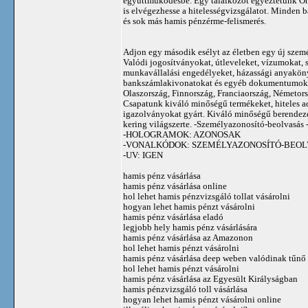
együttműködésbe. Egy találkozót egyeztetünk Ön
is elvégezhesse a hitelességvizsgálatot. Minden b
és sok más hamis pénzérme-felismerés.
Adjon egy második esélyt az életben egy új személ
Valódi jogosítványokat, útleveleket, vízumokat, 
munkavállalási engedélyeket, házassági anyakönyv
bankszámlakivonatokat és egyéb dokumentumokat 
Olaszország, Finnország, Franciaország, Németors
Csapatunk kiváló minőségű termékeket, hiteles a
igazolványokat gyárt. Kiváló minőségű berende
kering világszerte. -Személyazonosító-beolvasás - 
-HOLOGRAMOK: AZONOSAK
-VONALKÓDOK: SZEMÉLYAZONOSÍTÓ-BEOL
-UV: IGEN
hamis pénz vásárlása
hamis pénz vásárlása online
hol lehet hamis pénzvizsgáló tollat ​​vásárolni
hogyan lehet hamis pénzt vásárolni
hamis pénz vásárlása eladó
legjobb hely hamis pénz vásárlására
hamis pénz vásárlása az Amazonon
hol lehet hamis pénzt vásárolni
hamis pénz vásárlása deep weben valódinak tűnő 
hol lehet hamis pénzt vásárolni
hamis pénz vásárlása az Egyesült Királyságban
hamis pénzvizsgáló toll vásárlása
hogyan lehet hamis pénzt vásárolni online