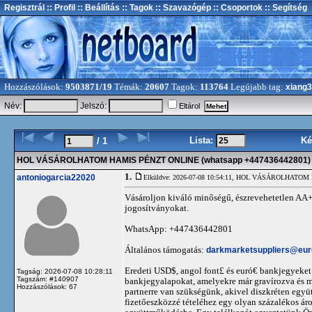
Regisztrál
:: Profil
:: Beállítás
:: Tagok
:: Szavazógép
:: Csoportok
:: Segítség
Hozzászólások:
9503871/19
Témák:
20607
Tagok:
113764
Legújabb tag:
xiang
Név:
Jelszó:
Eltárol
Lista:
Ké
/ 1
HOL VÁSÁROLHATOM HAMIS PÉNZT ONLINE (whatsapp +447436442801)
1.
antoniogarcia22020
Elküldve: 2026-07-08 10:54:11,
HOL VÁSÁROLHATOM HA
Vásároljon kiváló minőségű, észrevehetetlen AA+
jogosítványokat.
WhatsApp: +447436442801
Általános támogatás:
darkmarketsuppliers@eu
Eredeti USD$, angol font£ és euró€ bankjegyeket
Tagság: 2026-07-08 10:28:11
Tagszám: #140907
bankjegyalapokat, amelyekre már gravírozva és m
Hozzászólások: 67
partnerre van szükségünk, akivel diszkréten egy
fizetőeszközzé tételéhez egy olyan százalékos á