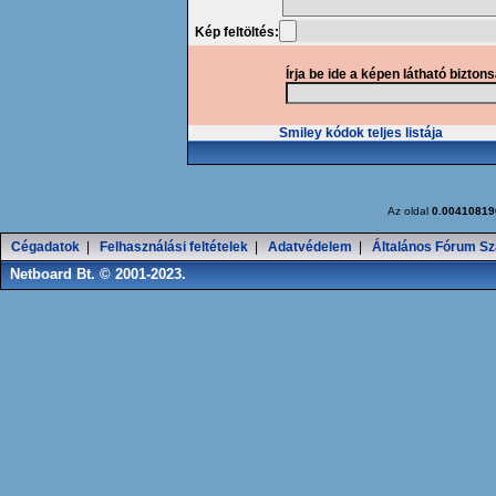
Kép feltöltés:
Írja be ide a képen látható bizton
Smiley kódok teljes listája
Az oldal
0.00410819
Cégadatok
|
Felhasználási feltételek
|
Adatvédelem
|
Általános Fórum Sz
Netboard Bt. © 2001-2023.