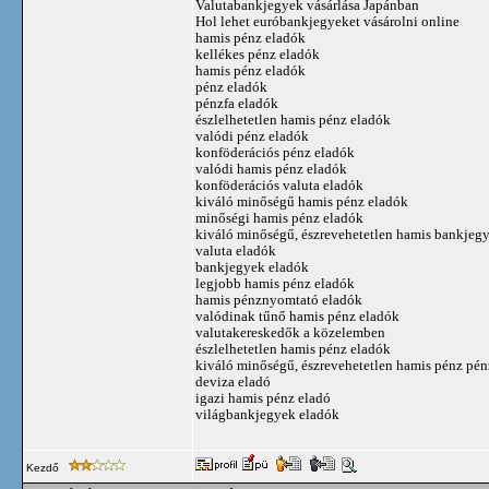
Valutabankjegyek vásárlása Japánban
Hol lehet euróbankjegyeket vásárolni online
hamis pénz eladók
kellékes pénz eladók
hamis pénz eladók
pénz eladók
pénzfa eladók
észlelhetetlen hamis pénz eladók
valódi pénz eladók
konföderációs pénz eladók
valódi hamis pénz eladók
konföderációs valuta eladók
kiváló minőségű hamis pénz eladók
minőségi hamis pénz eladók
kiváló minőségű, észrevehetetlen hamis bankjeg
valuta eladók
bankjegyek eladók
legjobb hamis pénz eladók
hamis pénznyomtató eladók
valódinak tűnő hamis pénz eladók
valutakereskedők a közelemben
észlelhetetlen hamis pénz eladók
kiváló minőségű, észrevehetetlen hamis pénz pén
deviza eladó
igazi hamis pénz eladó
világbankjegyek eladók
Kezdő