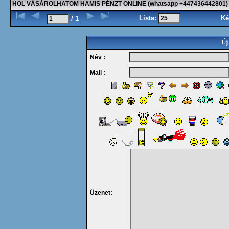
HOL VÁSÁROLHATOM HAMIS PÉNZT ONLINE (whatsapp +447436442801)
Lista:
Ké
/ 1
Új
Név :
Mail :
Üzenet: