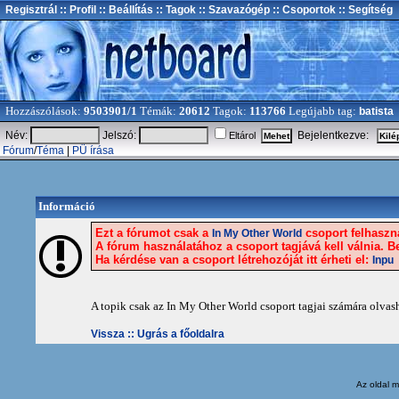
Regisztrál
:: Profil
:: Beállítás
:: Tagok
:: Szavazógép
:: Csoportok
:: Segítség
Hozzászólások:
9503901/1
Témák:
20612
Tagok:
113766
Legújabb tag:
batista
Név:
Jelszó:
Bejelentkezve:
Eltárol
Fórum
/
Téma
|
PÜ írása
Információ
Ezt a fórumot csak a
csoport felhaszná
In My Other World
A fórum használatához a csoport tagjává kell válnia. Be
Ha kérdése van a csoport létrehozóját itt érheti el:
Inpu
A topik csak az In My Other World csoport tagjai számára olvas
Vissza ::
Ugrás a főoldalra
Az oldal
m