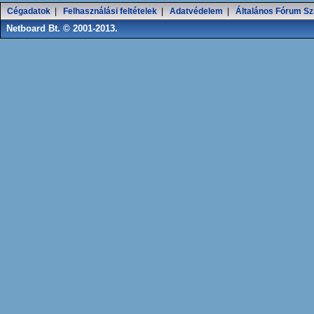
Cégadatok
|
Felhasználási feltételek
|
Adatvédelem
|
Általános Fórum Sz
Netboard Bt. © 2001-2013.