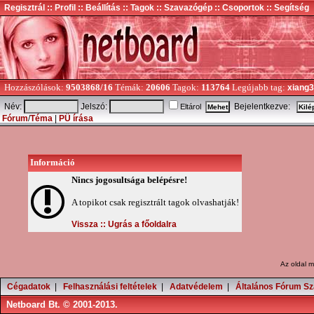
Regisztrál
:: Profil
:: Beállítás
:: Tagok
:: Szavazógép
:: Csoportok
:: Segítség
Hozzászólások:
9503868/16
Témák:
20606
Tagok:
113764
Legújabb tag:
xiang
Név:
Jelszó:
Bejelentkezve:
Eltárol
Fórum
/
Téma
|
PÜ írása
Információ
Nincs jogosultsága belépésre!
A topikot csak regisztrált tagok olvashatják!
Vissza ::
Ugrás a főoldalra
Az oldal
m
Cégadatok
|
Felhasználási feltételek
|
Adatvédelem
|
Általános Fórum Sz
Netboard Bt. © 2001-2013.