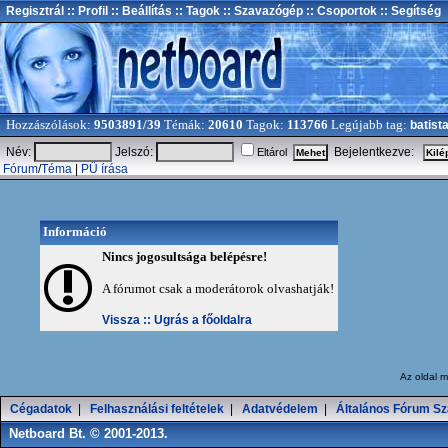
Regisztrál
:: Profil
:: Beállítás
:: Tagok
:: Szavazógép
:: Csoportok
:: Segítség
Hozzászólások:
9503891/39
Témák:
20610
Tagok:
113766
Legújabb tag:
batist
Név:
Jelszó:
Bejelentkezve:
Eltárol
Fórum
/
Téma
|
PÜ írása
Információ
Nincs jogosultsága belépésre!
A fórumot csak a moderátorok olvashatják!
Vissza ::
Ugrás a főoldalra
Az oldal
m
Cégadatok
|
Felhasználási feltételek
|
Adatvédelem
|
Általános Fórum Sz
Netboard Bt. © 2001-2013.