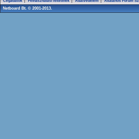
Cégadatok
|
Felhasználási feltételek
|
Adatvédelem
|
Általános Fórum Sz
Netboard Bt. © 2001-2013.