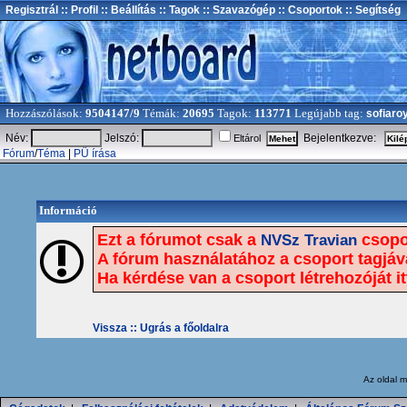
Regisztrál
:: Profil
:: Beállítás
:: Tagok
:: Szavazógép
:: Csoportok
:: Segítség
Hozzászólások:
9504147/9
Témák:
20695
Tagok:
113771
Legújabb tag:
sofiaro
Név:
Jelszó:
Bejelentkezve:
Eltárol
Fórum
/
Téma
|
PÜ írása
Információ
Ezt a fórumot csak a
csopor
NVSz Travian
A fórum használatához a csoport tagjává 
Ha kérdése van a csoport létrehozóját itt
Vissza ::
Ugrás a főoldalra
Az oldal
m