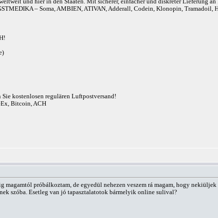
eltweit und hier in den Staaten. Mit sicherer, einfacher und diskreter Lieferung 
r). ANGSTMEDIKA – Soma, AMBIEN, ATIVAN, Adderall, Codein, Klonopin, Tram
H!
e)
n Sie kostenlosen regulären Luftpostversand!
eEx, Bitcoin, ACH
ddig magamtól próbálkoztam, de egyedül nehezen veszem rá magam, hogy nekiüljek a
k szóba. Esetleg van jó tapasztalatotok bármelyik online sulival?