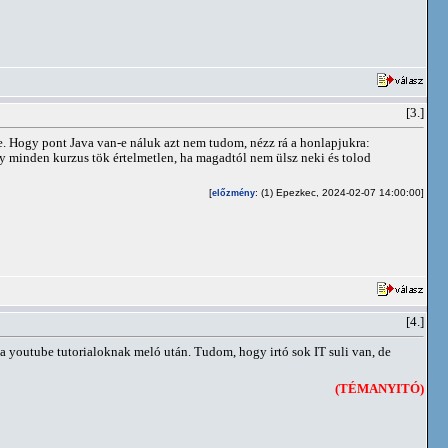
[3.]
be. Hogy pont Java van-e náluk azt nem tudom, nézz rá a honlapjukra:
gy minden kurzus tök értelmetlen, ha magadtól nem ülsz neki és tolod
[
: (1) Epezkec, 2024-02-07 14:00:00]
előzmény
[4.]
 youtube tutorialoknak meló után. Tudom, hogy irtó sok IT suli van, de
(TÉMANYITÓ)