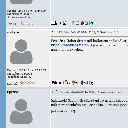
Tagság: 2024-09-07 14:44:34
Tagszám: #140003
Hozzászólások: 5
Zöldfülű
2.
arahyvo
Elküldve: 2024-02-07 14:02:29,
Online kurzusok Java
Szia, én a Robot dreamsről hallottam egész jókat,
https://robotdreams.hu/
. Egyébként készülj fel,
amennyit csak lehet.
Tagság: 2023-12-14 17:19:21
Tagszám: #139598
Hozzászólások: 32
Zöldfülű
1.
Epezkec
Elküldve: 2024-02-07 14:00:00,
Online kurzusok Java
Sziasztok! Szeretnék elkezdeni Javat tanulni, e
nálam mindenképp csak az online kurzusok jöhetne
[válaszok erre:
]
#2