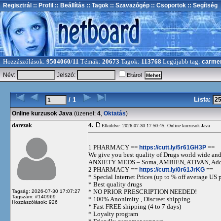
Regisztrál
:: Profil
:: Beállítás
:: Tagok
:: Szavazógép
:: Csoportok
:: Segítség
Hozzászólások:
9504060/11
Témák:
20673
Tagok:
113768
Legújabb tag:
carme
Név:
Jelszó:
Eltárol
Lista:
/ 1
Online kurzusok Java
(üzenet:
4
,
Oktatás
)
4.
darezak
Elküldve: 2026-07-30 17:50:45,
Online kurzusok Java
1 PHARMACY ==
https://cutt.ly/5r61GH3P
==
We give you best quality of Drugs world wide and h
ANXIETY MEDS – Soma, AMBIEN, ATIVAN, Adde
2 PHARMACY ==
https://cutt.ly/0r61JrKG
==
* Special Internet Prices (up to % off average US p
* Best quality drugs
* NO PRIOR PRESCRIPTION NEEDED!
Tagság: 2026-07-30 17:07:27
Tagszám: #140969
* 100% Anonimity , Discreet shipping
Hozzászólások: 926
* Fast FREE shipping (4 to 7 days)
* Loyalty program