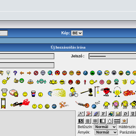
Kép:
Új hozzászólás írása
Jelszó :
Betűszín:
Háttérszín
Árnyék:
Parázslás