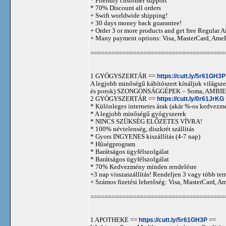
* Friendly customer support
* 70% Discount all orders
+ Swift worldwide shipping!
+ 30 days money back guarantee!
+ Order 3 or more products and get free Regular A
+ Many payment options: Visa, MasterCard, Ame
======================================
1 GYÓGYSZERTÁR ==
https://cutt.ly/5r61GH3P
A legjobb minőségű kábítószert kínáljuk világszer
és porok) SZONGONSÁGGÉPEK – Soma, AMBIEN,
2 GYÓGYSZERTÁR ==
https://cutt.ly/0r61JrKG
* Különleges internetes árak (akár %-os kedvezmé
* A legjobb minőségű gyógyszerek
* NINCS SZÜKSÉG ELŐZETES VÍVRA!
* 100% névtelenség, diszkrét szállítás
* Gyors INGYENES kiszállítás (4-7 nap)
* Hűségprogram
* Barátságos ügyfélszolgálat
* Barátságos ügyfélszolgálat
* 70% Kedvezmény minden rendelésre
+3 nap visszaszállítás! Rendeljen 3 vagy több term
+ Számos fizetési lehetőség: Visa, MasterCard, 
======================================
1 APOTHEKE ==
https://cutt.ly/5r61GH3P
==