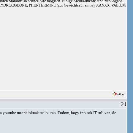
an Ihren Standort so schnell wie möglich. Einige Medikamente sind zur Abgabe
adoil, HYDROCODONE, PHENTERMINE (zur Gewichtsabnahme), XANAX, VALIUM
[2.]
 youtube tutorialoknak meló után. Tudom, hogy irtó sok IT suli van, de