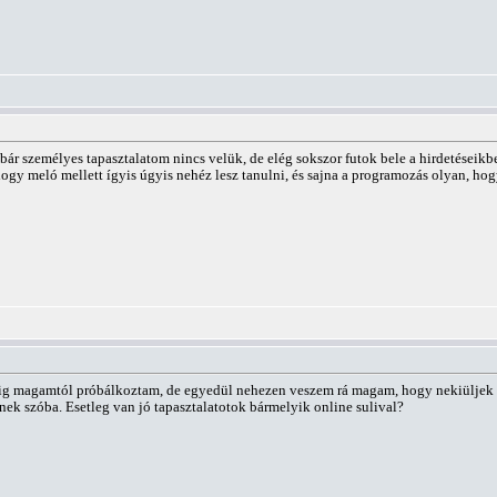
 bár személyes tapasztalatom nincs velük, de elég sokszor futok bele a hirdetéseik
 hogy meló mellett ígyis úgyis nehéz lesz tanulni, és sajna a programozás olyan, ho
ddig magamtól próbálkoztam, de egyedül nehezen veszem rá magam, hogy nekiüljek a
k szóba. Esetleg van jó tapasztalatotok bármelyik online sulival?