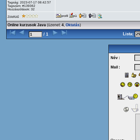
Tagság: 2023-07-17 08:42:57
Tagszám: #139362
Hozzászólások: 32
Zöldfülű
Online kurzusok Java
(üzenet:
4
,
Oktatás
)
Lista:
/ 1
Név :
Mail :