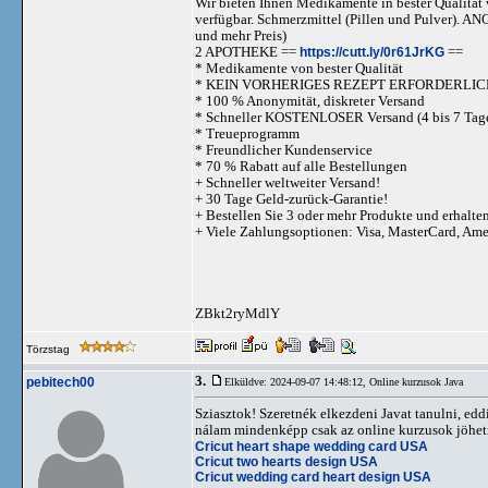
Wir bieten Ihnen Medikamente in bester Qualität w
verfügbar. Schmerzmittel (Pillen und Pulve
und mehr Preis)
2 APOTHEKE ==
https://cutt.ly/0r61JrKG
==
* Medikamente von bester Qualität
* KEIN VORHERIGES REZEPT ERFORDERLIC
* 100 % Anonymität, diskreter Versand
* Schneller KOSTENLOSER Versand (4 bis 7 Tag
* Treueprogramm
* Freundlicher Kundenservice
* 70 % Rabatt auf alle Bestellungen
+ Schneller weltweiter Versand!
+ 30 Tage Geld-zurück-Garantie!
+ Bestellen Sie 3 oder mehr Produkte und erhalte
+ Viele Zahlungsoptionen: Visa, MasterCard, Am
ZBkt2ryMdlY
Törzstag
3.
pebitech00
Elküldve: 2024-09-07 14:48:12,
Online kurzusok Java
Sziasztok! Szeretnék elkezdeni Javat tanulni, e
nálam mindenképp csak az online kurzusok jöhetne
Cricut heart shape wedding card USA
Cricut two hearts design USA
Cricut wedding card heart design USA