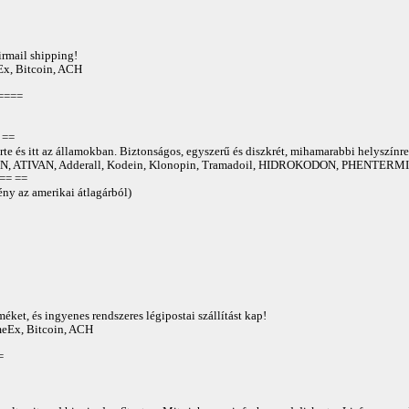
irmail shipping!
Ex, Bitcoin, ACH
====
==
te és itt az államokban. Biztonságos, egyszerű és diszkrét, mihamarabbi helyszínre
 ATIVAN, Adderall, Kodein, Klonopin, Tramadoil, HIDROKODON, PHENTERMIN
== ==
ny az amerikai átlagárból)
éket, és ingyenes rendszeres légipostai szállítást kap!
AmeEx, Bitcoin, ACH
=