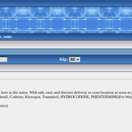
n_soler
Kép:
ere in the states. With safe, easy and discreet delivery to your location as soon as
rall, Codeine, Klonopin, Tramadoil, HYDROCODONE, PHENTERMINE(For Weigh
rice)