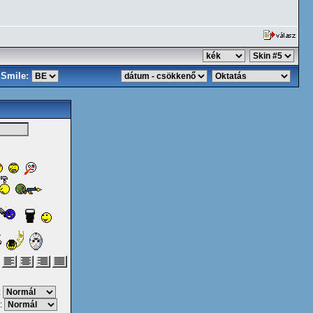
Smile:
:
: