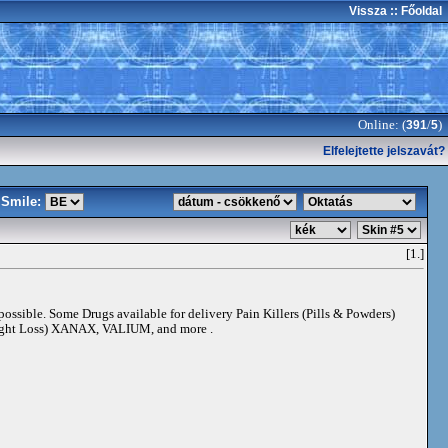
Vissza
:: Főoldal
Online: (
/
)
391
5
Elfelejtette jelszavát?
Smile:
[1.]
 possible. Some Drugs available for delivery Pain Killers (Pills & Powders)
t Loss) XANAX, VALIUM, and more .