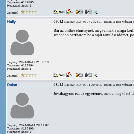
Tagszám: #139895
Hozzászólások: 1
Zöldfülű
69.
Holly
Elküldve: 2024-06-17 21:24:01,
Tanulni a Tech Műszaki
Bár az online élménynek megvannak a maga korláta
szabadon oszthatom be a saját tanulási időmet, p
Tagság: 2024-06-17 21:03:13
Tagszám: #139894
Hozzászólások: 1
Zöldfülű
68.
Daian
Elküldve: 2024-06-14 20:48:55,
Tanulni a Tech Műszaki
Jóváhagyom ezt az egyetemet, mert a megközelítés 
Tagság: 2024-06-14 20:41:07
Tagszám: #139890
Hozzászólások: 1