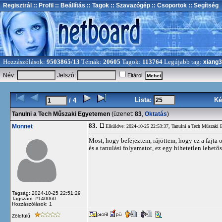
Regisztrál
:: Profil
:: Beállítás
:: Tagok
:: Szavazógép
:: Csoportok
:: Segítség
Hozzászólások:
9503865/13
Témák:
20605
Tagok:
113764
Legújabb tag:
xiang
Név:
Jelszó:
Eltárol
Lista:
Ké
/ 4
Tanulni a Tech Műszaki Egyetemen
(üzenet:
83
,
Oktatás
)
83.
Monnet
Elküldve: 2024-10-25 22:53:37,
Tanulni a Tech Műszaki
Most, hogy befejeztem, rájöttem, hogy ez a fajta 
és a tanulási folyamatot, ez egy hihetetlen lehet
Tagság: 2024-10-25 22:51:29
Tagszám: #140060
Hozzászólások: 1
Zöldfülű