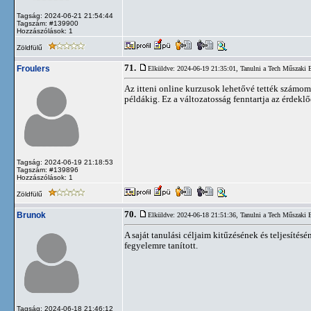
Tagság: 2024-06-21 21:54:44
Tagszám: #139900
Hozzászólások: 1
Zöldfülű
71.
Froulers
Elküldve: 2024-06-19 21:35:01,
Tanulni a Tech Műszaki
Az itteni online kurzusok lehetővé tették számomr
példákig. Ez a változatosság fenntartja az érdekl
Tagság: 2024-06-19 21:18:53
Tagszám: #139896
Hozzászólások: 1
Zöldfülű
70.
Brunok
Elküldve: 2024-06-18 21:51:36,
Tanulni a Tech Műszaki
A saját tanulási céljaim kitűzésének és teljesíté
fegyelemre tanított.
Tagság: 2024-06-18 21:46:12