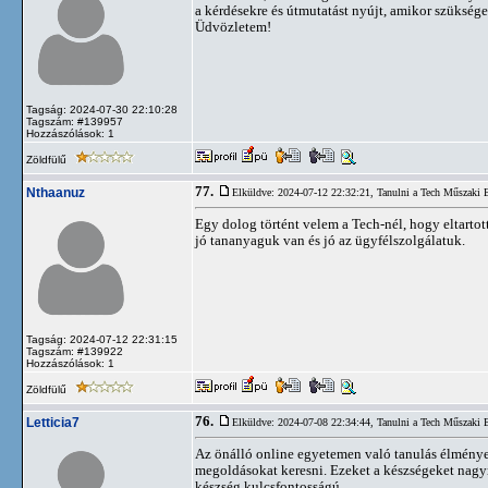
a kérdésekre és útmutatást nyújt, amikor szüksége
Üdvözletem!
Tagság: 2024-07-30 22:10:28
Tagszám: #139957
Hozzászólások: 1
Zöldfülű
77.
Nthaanuz
Elküldve: 2024-07-12 22:32:21,
Tanulni a Tech Műszaki
Egy dolog történt velem a Tech-nél, hogy eltartot
jó tananyaguk van és jó az ügyfélszolgálatuk.
Tagság: 2024-07-12 22:31:15
Tagszám: #139922
Hozzászólások: 1
Zöldfülű
76.
Letticia7
Elküldve: 2024-07-08 22:34:44,
Tanulni a Tech Műszaki
Az önálló online egyetemen való tanulás élménye
megoldásokat keresni. Ezeket a készségeket nag
készség kulcsfontosságú.