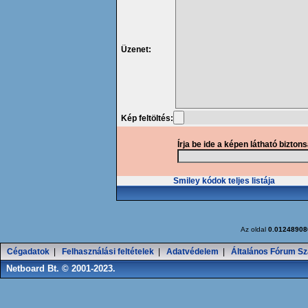
Üzenet:
Kép feltöltés:
Írja be ide a képen látható bizton
Smiley kódok teljes listája
Az oldal
0.01248908
Cégadatok
|
Felhasználási feltételek
|
Adatvédelem
|
Általános Fórum Sz
Netboard Bt. © 2001-2023.