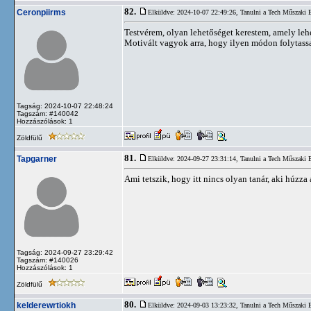
82.
Ceronpiirms
Elküldve: 2024-10-07 22:49:26,
Tanulni a Tech Műszaki
Testvérem, olyan lehetőséget kerestem, amely leh
Motivált vagyok arra, hogy ilyen módon folytassa
Tagság: 2024-10-07 22:48:24
Tagszám: #140042
Hozzászólások: 1
Zöldfülű
81.
Tapgarner
Elküldve: 2024-09-27 23:31:14,
Tanulni a Tech Műszaki
Ami tetszik, hogy itt nincs olyan tanár, aki húzza
Tagság: 2024-09-27 23:29:42
Tagszám: #140026
Hozzászólások: 1
Zöldfülű
80.
kelderewrtiokh
Elküldve: 2024-09-03 13:23:32,
Tanulni a Tech Műszaki