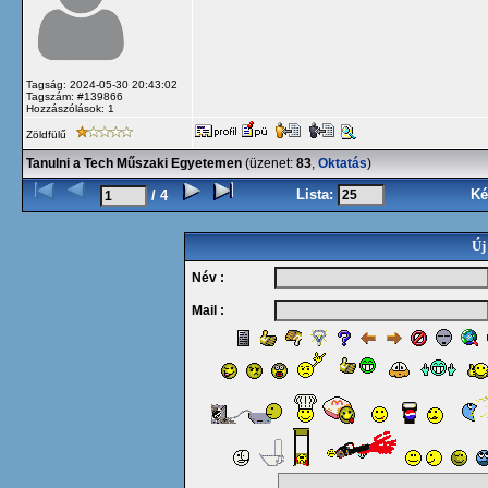
Tagság: 2024-05-30 20:43:02
Tagszám: #139866
Hozzászólások: 1
Zöldfülű
Tanulni a Tech Műszaki Egyetemen
(üzenet:
83
,
Oktatás
)
Lista:
Ké
/ 4
Új
Név :
Mail :