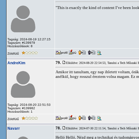
"This is exactly the kind of content I’ve been look
Tagság: 2024-08-19 12:27:15
Tagszám: #139979
Hozzászólások: 8
Zöldfülű
79.
AndreKim
Elküldve: 2024-08-20 22:54:53,
Tanulni a Tech Műszaki
Amikor itt tanultam, egy nap ihletett voltam, órá
anélkül, hogy rosszul éreztem volna magam. Ez mo
Tagság: 2024-08-20 22:51:53
Tagszám: #139982
Hozzászólások: 1
Zöldfülű
78.
Navarr
Elküldve: 2024-07-30 22:11:54,
Tanulni a Tech Műszaki
Helló Helló, Nézd meg a technikai és tudományos