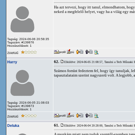
Ha azt tervezi, hogy itt tanul, elmondhatom, hogy
neked a megfelelő helyet, vagy ha a világ egy más
Tagság: 2024-06-06 20:58:35
Tagszám: #139876
Hozzászólások: 1
Zöldfülű
62.
Harry
Elküldve: 2024-06-05 21:08:57,
Tanulni a Tech Műszaki
Számos forrást fedeztem fel, hogy így tanuljak, l
tapasztalataim szerint nagyszerű volt. A legjobb,
Tagság: 2024-06-05 21:08:03
Tagszám: #139873
Hozzászólások: 1
Zöldfülű
61.
Deluka
Elküldve: 2024-06-04 20:28:00,
Tanulni a Tech Műszaki
A munkám miatt nem tudok szemtől-szemben tanuln