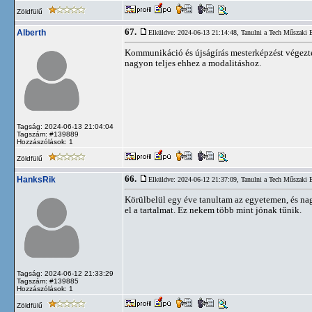
Zöldfülű
67.
Alberth
Elküldve: 2024-06-13 21:14:48,
Tanulni a Tech Műszaki
Kommunikáció és újságírás mesterképzést végeztem
nagyon teljes ehhez a modalitáshoz.
Tagság: 2024-06-13 21:04:04
Tagszám: #139889
Hozzászólások: 1
Zöldfülű
66.
HanksRik
Elküldve: 2024-06-12 21:37:09,
Tanulni a Tech Műszaki
Körülbelül egy éve tanultam az egyetemen, és na
el a tartalmat. Ez nekem több mint jónak tűnik.
Tagság: 2024-06-12 21:33:29
Tagszám: #139885
Hozzászólások: 1
Zöldfülű