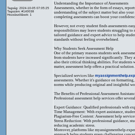
Understanding the Importance of Assessments
Assessments, whether in the form of essays, report
Tagság: 2024-10-05 07:05:25
Tagszám: #140038
understanding of the subject matter but also your 
Hozzászólások: 1
completing assessments can boost your confidence
However, not every student finds assessments easy 
responsibilities may leave students struggling to
tailored guidance and expert advice to help stude
standards without feeling overwhelmed.
Why Students Seek Assessment Help
One of the primary reasons students seek assessm
from students have increased significantly. They 
also their critical thinking abilities. For student
matter, assessment help offers a practical solution.
Specialized services like
myassignmenthelp.exp
assessments. Whether it's guidance on formatting,
norms while producing original and insightful wo
The Benefits of Professional Assessment Assistan
Professional assessment help services offer severa
Expert Guidance: Qualified professionals with expe
Time Management: With expert assistance, student
Plagiarism-Free Content: Assessment help services 
Stress Reduction: With professional guidance, st
reducing academic stress.
Moreover, platforms like myassignmenthelp.expert 
approach helps students grasp challenging concept