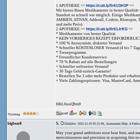
1 APOTHEKE ==
https://cutt.ly/5r61GH3P
==
Wir bieten Ihnen Medikamente in bester Qualität w
Standort so schnell wie möglich. Einige Medika
AMBIEN, ATIVAN, Adderall, Codein, Klonopi
und mehr Preis)
2 APOTHEKE ==
https://cutt.ly/0r61JrKG
==
* Medikamente von bester Qualität
* KEIN VORHERIGES REZEPT ERFORDERLIC
* 100 % Anonymität, diskreter Versand
* Schneller KOSTENLOSER Versand (4 bis 7 Tag
* Treueprogramm
* Freundlicher Kundenservice
* 70 % Rabatt auf alle Bestellungen
+ Schneller weltweiter Versand!
+ 30 Tage Geld-zurück-Garantie!
+ Bestellen Sie 3 oder mehr Produkte und erhalte
+ Viele Zahlungsoptionen: Visa, MasterCard, Am
6IbL0uuQ9m9
Törzstag
5.
bigbear8
Elküldve: 2025-12-19 05:21:06,
Assessment Help: A Pathw
May your grand ambitions soon bear fruit, and ma
meticulousness and precision in acquiring this in