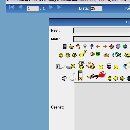
Assessment Help: A Pathway to Academic Success
(üzenet:
6
,
Oktatás
)
Lista:
Ké
/ 1
Új
Név :
Mail :
Üzenet: