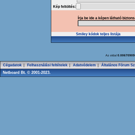
Kép feltöltés:
Írja be ide a képen látható bizton
Smiley kódok teljes listája
Az oldal
0.00670909
Cégadatok
|
Felhasználási feltételek
|
Adatvédelem
|
Általános Fórum Sz
Netboard Bt. © 2001-2023.