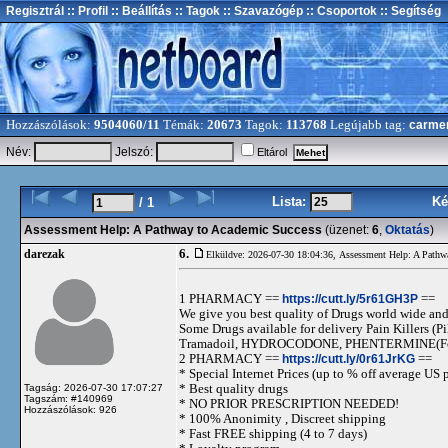
Regisztrál
:: Profil
:: Beállítás
:: Tagok
:: Szavazógép
:: Csoportok
:: Segítség
Hozzászólások:
9504060/11
Témák:
20673
Tagok:
113768
Legújabb tag:
carme
Név:
Jelszó:
Eltárol
Lista:
Ké
/ 1
Assessment Help: A Pathway to Academic Success
(üzenet:
6
,
Oktatás
)
6.
darezak
Elküldve: 2026-07-30 18:04:36,
Assessment Help: A Pathw
1 PHARMACY ==
https://cutt.ly/5r61GH3P
==
We give you best quality of Drugs world wide and h
Some Drugs available for delivery Pain Killers
Tramadoil, HYDROCODONE, PHENTERMINE(For 
2 PHARMACY ==
https://cutt.ly/0r61JrKG
==
* Special Internet Prices (up to % off average US p
* Best quality drugs
Tagság: 2026-07-30 17:07:27
Tagszám: #140969
* NO PRIOR PRESCRIPTION NEEDED!
Hozzászólások: 926
* 100% Anonimity , Discreet shipping
* Fast FREE shipping (4 to 7 days)