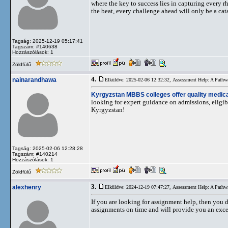
where the key to success lies in capturing every r
the beat, every challenge ahead will only be a cata
Tagság: 2025-12-19 05:17:41
Tagszám: #140638
Hozzászólások: 1
Zöldfülű
4.
nainarandhawa
Elküldve: 2025-02-06 12:32:32,
Assessment Help: A Pathw
Kyrgyzstan MBBS colleges offer quality medica
looking for expert guidance on admissions, eligibi
Kyrgyzstan!
Tagság: 2025-02-06 12:28:28
Tagszám: #140214
Hozzászólások: 1
Zöldfülű
3.
alexhenry
Elküldve: 2024-12-19 07:47:27,
Assessment Help: A Pathw
If you are looking for assignment help, then you de
assignments on time and will provide you an excel