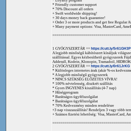
* Loyalty program
* Friendly customer support
* 70% Discount all orders
+ Swift worldwide shipping!
+ 30 days money back guarantee!
+ Order 3 or more products and get free Regular A
+ Many payment options: Visa, MasterCard, Ame
======================================
1 GYÓGYSZERTÁR ==
https://cutt.ly/5r61GH3P
A legjobb minőségű kábítószert kínáljuk világszer
szállítással. Egyes kézbesíthető gyógyszerek 
Adderall, Kodein, Klonopin, Tramadoil, HID
2 GYÓGYSZERTÁR ==
https://cutt.ly/0r61JrKG
* Különleges internetes árak (akár %-os kedvezmé
* A legjobb minőségű gyógyszerek
* NINCS SZÜKSÉG ELŐZETES VÍVRA!
* 100% névtelenség, diszkrét szállítás
* Gyors INGYENES kiszállítás (4-7 nap)
* Hűségprogram
* Barátságos ügyfélszolgálat
* Barátságos ügyfélszolgálat
* 70% Kedvezmény minden rendelésre
+3 nap visszaszállítás! Rendeljen 3 vagy több term
+ Számos fizetési lehetőség: Visa, MasterCard, 
======================================