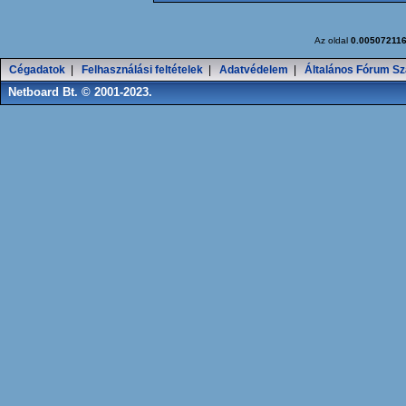
Az oldal
0.00507211
Cégadatok
|
Felhasználási feltételek
|
Adatvédelem
|
Általános Fórum Sz
Netboard Bt. © 2001-2023.