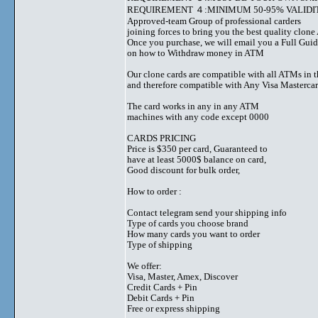
REQUIREMENT ４:MINIMUM 50-95% VALIDIT
Approved-team Group of professional carders
joining forces to bring you the best quality clon
Once you purchase, we will email you a Full Gui
on how to Withdraw money in ATM
Our clone cards are compatible with all ATMs in 
and therefore compatible with Any Visa Mastercar
The card works in any in any ATM
machines with any code except 0000
CARDS PRICING
Price is $350 per card, Guaranteed to
have at least 5000$ balance on card,
Good discount for bulk order,
How to order :
Contact telegram send your shipping info
Type of cards you choose brand
How many cards you want to order
Type of shipping
We offer:
Visa, Master, Amex, Discover
Credit Cards + Pin
Debit Cards + Pin
Free or express shipping