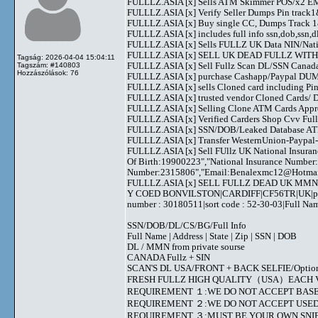
FULLLZ.ASIA [x] Sells ATM Skimmer POS/x2
FULLLZ.ASIA [x] Verify Seller Dumps Pin track1&
FULLLZ.ASIA [x] Buy single CC, Dumps Track 1&2
FULLLZ.ASIA [x] includes full info ssn,dob,ssn,dl
FULLLZ.ASIA [x] Sells FULLZ UK Data NIN/Na
FULLLZ.ASIA [x] SELL UK DEAD FULLZ WITH 
Tagság: 2026-04-04 15:04:11
FULLLZ.ASIA [x] Sell Fullz Scan DL/SSN Canad
Tagszám: #140803
Hozzászólások: 76
FULLLZ.ASIA [x] purchase Cashapp/Paypal DUMPS
FULLLZ.ASIA [x] sells Cloned card including
FULLLZ.ASIA [x] trusted vendor Cloned Cards
FULLLZ.ASIA [x] Selling Clone ATM Cards Appro
FULLLZ.ASIA [x] Verified Carders Shop Cvv Fu
FULLLZ.ASIA [x] SSN/DOB/Leaked Database ATM
FULLLZ.ASIA [x] Transfer WesternUnion-Paypa
FULLLZ.ASIA [x] Sell FUllz UK National Insuran
Of Birth:19900223","National Insurance Number
Number:2315806","Email:
Benalexmc12@Hotma
FULLLZ.ASIA [x] SELL FULLZ DEAD UK MMN 
Y COED BONVILSTON|CARDIFF|CF56TR|UK|phone 
number : 30180511|sort code : 52-30-03|Full 
SSN/DOB/DL/CS/BG/Full Info
Full Name | Address | State | Zip | SSN | DOB
DL / MMN from private sourse
CANADA Fullz + SIN
SCAN'S DL USA/FRONT + BACK SELFIE/Option to s
FRESH FULLZ HIGH QUALITY（USA）EACH V
REQUIREMENT １:WE DO NOT ACCEPT BASE
REQUIREMENT ２:WE DO NOT ACCEPT USED
REQUIREMENT ３:MUST BE YOUR OWN SNIF