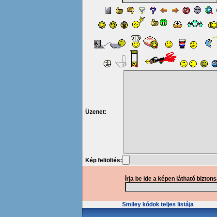
Üzenet:
Kép feltöltés:
Írja be ide a képen látható bizton
Smiley kódok teljes listája