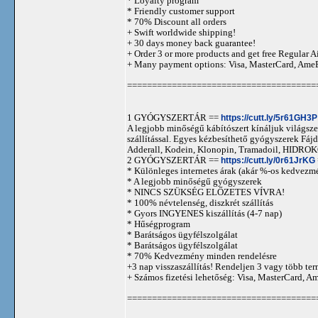
* Loyalty program
* Friendly customer support
* 70% Discount all orders
+ Swift worldwide shipping!
+ 30 days money back guarantee!
+ Order 3 or more products and get free Regular A
+ Many payment options: Visa, MasterCard, Ame
======================================
1 GYÓGYSZERTÁR ==
https://cutt.ly/5r61GH3P
A legjobb minőségű kábítószert kínáljuk világszer
szállítással. Egyes kézbesíthető gyógyszerek 
Adderall, Kodein, Klonopin, Tramadoil, HID
2 GYÓGYSZERTÁR ==
https://cutt.ly/0r61JrKG
* Különleges internetes árak (akár %-os kedvezmé
* A legjobb minőségű gyógyszerek
* NINCS SZÜKSÉG ELŐZETES VÍVRA!
* 100% névtelenség, diszkrét szállítás
* Gyors INGYENES kiszállítás (4-7 nap)
* Hűségprogram
* Barátságos ügyfélszolgálat
* Barátságos ügyfélszolgálat
* 70% Kedvezmény minden rendelésre
+3 nap visszaszállítás! Rendeljen 3 vagy több term
+ Számos fizetési lehetőség: Visa, MasterCard, 
======================================