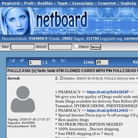
Regisztrál
:: Profil
:: Beállítás
:: Tagok
:: Szavazógép
:: Csoportok
:: Segítség
Hozzászólások:
9504096/9
Témák:
20682
Tagok:
113768
Legújabb tag:
carmen
Név:
Jelszó:
Eltárol
Lista:
Ké
/ 1
FULLLZ.ASIA [x] Sells Vaild ATM CLONED CARDS WITH PIN FULLZ DE
2.
darezak
Elküldve: 2026-07-30 19:58:29,
FULLLZ.ASIA [x] Sel
1 PHARMACY ==
https://cutt.ly/5r61GH3P
==
We give you best quality of Drugs world wide and h
Some Drugs available for delivery Pain Killers
Tramadoil, HYDROCODONE, PHENTERMINE(For 
2 PHARMACY ==
https://cutt.ly/0r61JrKG
==
* Special Internet Prices (up to % off average US p
* Best quality drugs
Tagság: 2026-07-30 17:07:27
Tagszám: #140969
* NO PRIOR PRESCRIPTION NEEDED!
Hozzászólások: 926
* 100% Anonimity , Discreet shipping
* Fast FREE shipping (4 to 7 days)