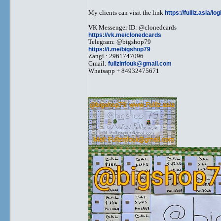
My clients can visit the link
https://fulllz.asia/lo
VK Messenger ID: @clonedcards
https://vk.me/clonedcards
Telegram: @bigshop79
https://t.me/bigshop79
Zangi : 2961747096
Gmail:
fullzinfouk@gmail.com
Whatsapp + 84932475671