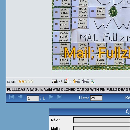
Kezdő
FULLLZ.ASIA [x] Sells Vaild ATM CLONED CARDS WITH PIN FULLZ DE
Lista:
Ké
/ 1
Új
Név :
Mail :