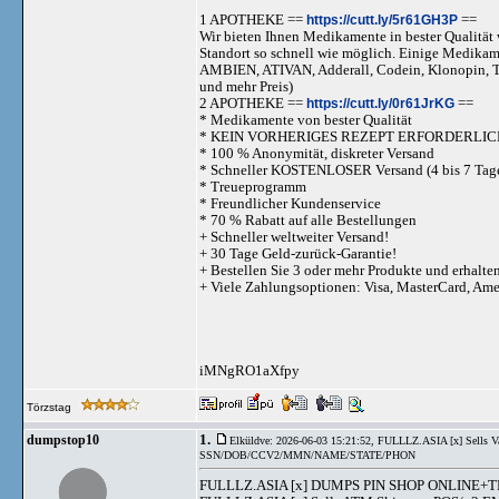
1 APOTHEKE ==
https://cutt.ly/5r61GH3P
==
Wir bieten Ihnen Medikamente in bester Qualität w
Standort so schnell wie möglich. Einige Medika
AMBIEN, ATIVAN, Adderall, Codein, Klonopi
und mehr Preis)
2 APOTHEKE ==
https://cutt.ly/0r61JrKG
==
* Medikamente von bester Qualität
* KEIN VORHERIGES REZEPT ERFORDERLIC
* 100 % Anonymität, diskreter Versand
* Schneller KOSTENLOSER Versand (4 bis 7 Tag
* Treueprogramm
* Freundlicher Kundenservice
* 70 % Rabatt auf alle Bestellungen
+ Schneller weltweiter Versand!
+ 30 Tage Geld-zurück-Garantie!
+ Bestellen Sie 3 oder mehr Produkte und erhalte
+ Viele Zahlungsoptionen: Visa, MasterCard, Am
iMNgRO1aXfpy
Törzstag
1.
dumpstop10
Elküldve: 2026-06-03 15:21:52,
FULLLZ.ASIA [x] Sell
SSN/DOB/CCV2/MMN/NAME/STATE/PHON
FULLLZ.ASIA [x] DUMPS PIN SHOP ONLINE