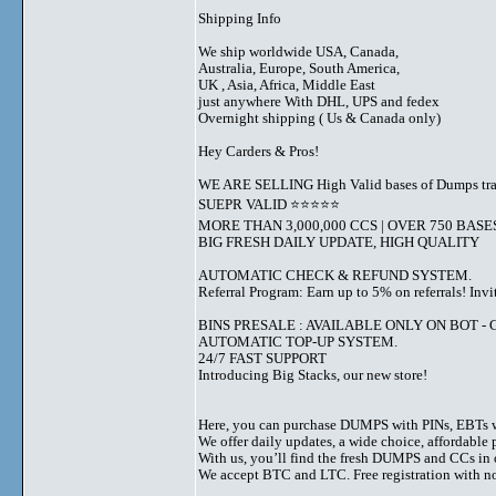
Shipping Info
We ship worldwide USA, Canada,
Australia, Europe, South America,
UK , Asia, Africa, Middle East
just anywhere With DHL, UPS and fedex
Overnight shipping ( Us & Canada only)
Hey Carders & Pros!
WE ARE SELLING High Valid bases of Dumps t
SUEPR VALID ⭐️⭐️⭐️⭐️⭐️
MORE THAN 3,000,000 CCS | OVER 750 BASE
BIG FRESH DAILY UPDATE, HIGH QUALITY
AUTOMATIC CHECK & REFUND SYSTEM.
Referral Program: Earn up to 5% on referrals! Invi
BINS PRESALE : AVAILABLE ONLY ON BOT - Grab 
AUTOMATIC TOP-UP SYSTEM.
24/7 FAST SUPPORT
Introducing Big Stacks, our new store!
Here, you can purchase DUMPS with PINs, EBTs w
We offer daily updates, a wide choice, affordable pr
With us, you’ll find the fresh DUMPS and CCs in 
We accept BTC and LTC. Free registration with no