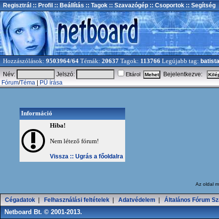
Regisztrál
:: Profil
:: Beállítás
:: Tagok
:: Szavazógép
:: Csoportok
:: Segítség
Hozzászólások:
9503964/64
Témák:
20637
Tagok:
113766
Legújabb tag:
batist
Név:
Jelszó:
Bejelentkezve:
Eltárol
Fórum
/
Téma
|
PÜ írása
Információ
Hiba!
Nem létező fórum!
Vissza ::
Ugrás a főoldalra
Az oldal
m
Cégadatok
|
Felhasználási feltételek
|
Adatvédelem
|
Általános Fórum Sz
Netboard Bt. © 2001-2013.