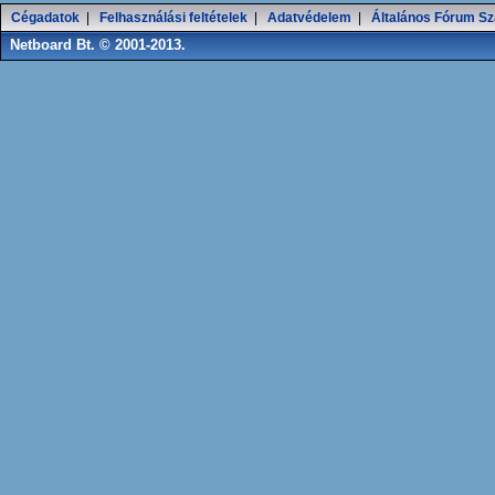
Cégadatok
|
Felhasználási feltételek
|
Adatvédelem
|
Általános Fórum Sz
Netboard Bt. © 2001-2013.