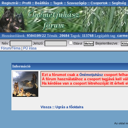
Regisztrál
:: Profil
:: Beállítás
:: Tagok
:: Szavazógép
:: Csoportok
:: Segítség
Hozzászólások:
9504109/22
Témák:
20684
Tagok:
113768
Legújabb tag:
carme
Név:
Jelszó:
Bejelentkezve:
Eltárol
Fórum
/
Téma
|
PÜ írása
Információ
Ezt a fórumot csak a
csoport felhas
Ónémetjuhász
A fórum használatához a csoport tagjává kell vál
Ha kérdése van a csoport létrehozóját itt érheti e
Vissza ::
Ugrás a főoldalra
Az oldal
m