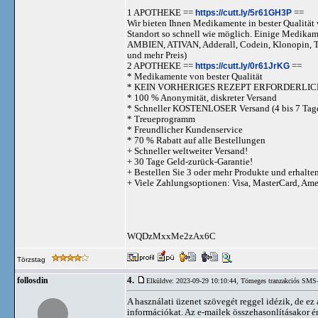
1 APOTHEKE ==
https://cutt.ly/5r61GH3P
==
Wir bieten Ihnen Medikamente in bester Qualität w
Standort so schnell wie möglich. Einige Medika
AMBIEN, ATIVAN, Adderall, Codein, Klonopi
und mehr Preis)
2 APOTHEKE ==
https://cutt.ly/0r61JrKG
==
* Medikamente von bester Qualität
* KEIN VORHERIGES REZEPT ERFORDERLIC
* 100 % Anonymität, diskreter Versand
* Schneller KOSTENLOSER Versand (4 bis 7 Tag
* Treueprogramm
* Freundlicher Kundenservice
* 70 % Rabatt auf alle Bestellungen
+ Schneller weltweiter Versand!
+ 30 Tage Geld-zurück-Garantie!
+ Bestellen Sie 3 oder mehr Produkte und erhalte
+ Viele Zahlungsoptionen: Visa, MasterCard, Am
WQDzMxxMe2zAx6C
Törzstag
4.
follosdin
Elküldve: 2023-09-29 10:10:44,
Tömeges tranzakciós SMS-
A használati üzenet szövegét reggel idézik, de ez
információkat. Az e-mailek összehasonlításakor ér