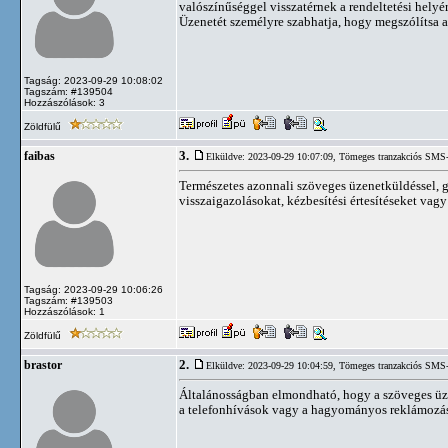
valószínűséggel visszatérnek a rendeltetési hely
Üzenetét személyre szabhatja, hogy megszólítsa a
Tagság: 2023-09-29 10:08:02
Tagszám: #139504
Hozzászólások: 3
Zöldfülű
3.
faibas
Elküldve: 2023-09-29 10:07:09,
Tömeges tranzakciós SMS-
Természetes azonnali szöveges üzenetküldéssel, 
visszaigazolásokat, kézbesítési értesítéseket va
Tagság: 2023-09-29 10:06:26
Tagszám: #139503
Hozzászólások: 1
Zöldfülű
2.
brastor
Elküldve: 2023-09-29 10:04:59,
Tömeges tranzakciós SMS-
Általánosságban elmondható, hogy a szöveges üz
a telefonhívások vagy a hagyományos reklámozás