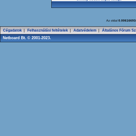
Az oldal
0.00616693
Cégadatok
|
Felhasználási feltételek
|
Adatvédelem
|
Általános Fórum Sz
Netboard Bt. © 2001-2023.