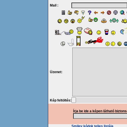
Mail :
Üzenet:
Kép feltöltés:
Írja be ide a képen látható bizton
Smiley kódok teljes listája