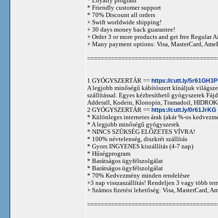
* Loyalty program
* Friendly customer support
* 70% Discount all orders
+ Swift worldwide shipping!
+ 30 days money back guarantee!
+ Order 3 or more products and get free Regular A
+ Many payment options: Visa, MasterCard, Ame
======================================
1 GYÓGYSZERTÁR ==
https://cutt.ly/5r61GH3P
A legjobb minőségű kábítószert kínáljuk világszer
szállítással. Egyes kézbesíthető gyógyszerek 
Adderall, Kodein, Klonopin, Tramadoil, HID
2 GYÓGYSZERTÁR ==
https://cutt.ly/0r61JrKG
* Különleges internetes árak (akár %-os kedvezmé
* A legjobb minőségű gyógyszerek
* NINCS SZÜKSÉG ELŐZETES VÍVRA!
* 100% névtelenség, diszkrét szállítás
* Gyors INGYENES kiszállítás (4-7 nap)
* Hűségprogram
* Barátságos ügyfélszolgálat
* Barátságos ügyfélszolgálat
* 70% Kedvezmény minden rendelésre
+3 nap visszaszállítás! Rendeljen 3 vagy több term
+ Számos fizetési lehetőség: Visa, MasterCard, 
======================================