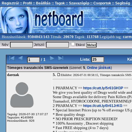
Regisztrál
:: Profil
:: Beállítás
:: Tagok
:: Szavazógép
:: Csoportok
:: Segítség
Hozzászólások:
9504043/143
Témák:
20670
Tagok:
113768
Legújabb tag:
carm
Név:
Jelszó:
Eltárol
Lista:
Ké
/ 1
Tömeges tranzakciós SMS-üzenetek
(üzenet:
5
,
Online játékok
)
5.
darezak
Elküldve: 2026-07-31 00:58:15,
Tömeges tranzakciós SMS-
1 PHARMACY ==
https://cutt.ly/5r61GH3P
==
We give you best quality of Drugs world wide and h
Some Drugs available for delivery Pain Killers
Tramadoil, HYDROCODONE, PHENTERMINE(For 
2 PHARMACY ==
https://cutt.ly/0r61JrKG
==
* Special Internet Prices (up to % off average US p
* Best quality drugs
Tagság: 2026-07-30 17:07:27
Tagszám: #140969
* NO PRIOR PRESCRIPTION NEEDED!
Hozzászólások: 926
* 100% Anonimity , Discreet shipping
* Fast FREE shipping (4 to 7 days)