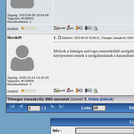
Tagság: 2023-09-29 10:04:06
Tagszám: #139502
Hozzászólások: 1
Zöldfülű
1.
Merrik09
Elküldve: 2023-09-29 10:00:51,
Tömeges tranzakciós SMS-
Melyek a tömeges szöveges üzenetküldő szolgáltat
kiterjeszteni ennek a szolgáltatásnak a használa
Tagság: 2020-10-14 14:32:26
Tagszám: #136859
Hozzászólások: 3
Zöldfülű
Tömeges tranzakciós SMS-üzenetek
(üzenet:
5
,
Online játékok
)
Lista:
Ké
/ 1
Új
Név :