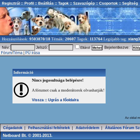
Regisztrál
:: Profil
:: Beállítás
:: Tagok
:: Szavazógép
:: Csoportok
:: Segítség
Hozzászólások:
9503870/18
Témák:
20607
Tagok:
113764
Legújabb tag:
xiang
Név:
Jelszó:
Bejelentkezve:
Eltárol
Fórum
/
Téma
|
PÜ írása
Információ
Nincs jogosultsága belépésre!
A fórumot csak a moderátorok olvashatják!
Vissza ::
Ugrás a főoldalra
Az oldal
m
Cégadatok
|
Felhasználási feltételek
|
Adatvédelem
|
Általános Fórum Sz
Netboard Bt. © 2001-2013.