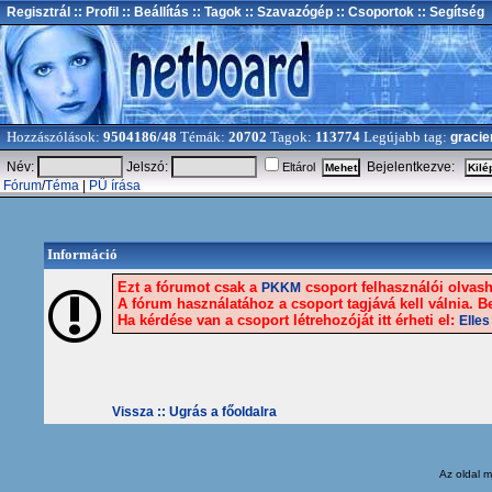
Regisztrál
:: Profil
:: Beállítás
:: Tagok
:: Szavazógép
:: Csoportok
:: Segítség
Hozzászólások:
9504186/48
Témák:
20702
Tagok:
113774
Legújabb tag:
gracie
Név:
Jelszó:
Bejelentkezve:
Eltárol
Fórum
/
Téma
|
PÜ írása
Információ
Ezt a fórumot csak a
csoport felhasználói olvasha
PKKM
A fórum használatához a csoport tagjává kell válnia. Be
Ha kérdése van a csoport létrehozóját itt érheti el:
Elles
Vissza ::
Ugrás a főoldalra
Az oldal
m