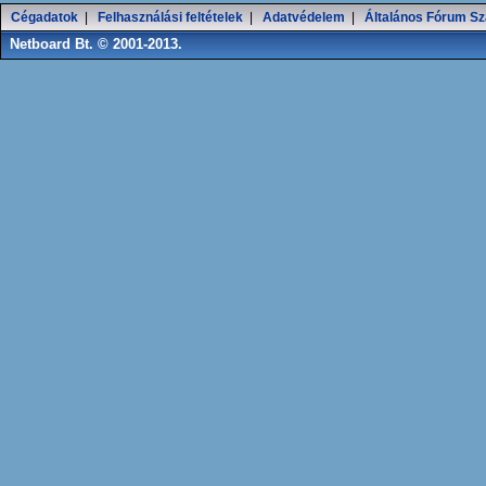
Cégadatok
|
Felhasználási feltételek
|
Adatvédelem
|
Általános Fórum Sz
Netboard Bt. © 2001-2013.