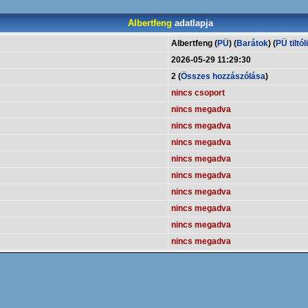
Albertfeng
adatlapja
Albertfeng (
PÜ
) (
Barátok
) (
PÜ tiltól
2026-05-29 11:29:30
2 (
Összes hozzászólása
)
nincs csoport
nincs megadva
nincs megadva
nincs megadva
nincs megadva
nincs megadva
nincs megadva
nincs megadva
nincs megadva
nincs megadva