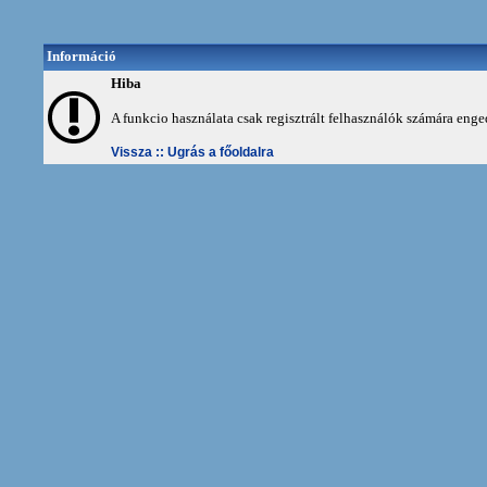
Információ
Hiba
A funkcio használata csak regisztrált felhasználók számára enge
Vissza ::
Ugrás a főoldalra