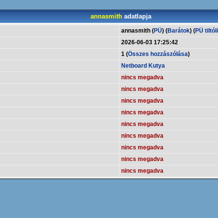
annasmith
adatlapja
annasmith (
PÜ
) (
Barátok
) (
PÜ tiltól
2026-06-03 17:25:42
1 (
Összes hozzászólása
)
Netboard Kutya
nincs megadva
nincs megadva
nincs megadva
nincs megadva
nincs megadva
nincs megadva
nincs megadva
nincs megadva
nincs megadva