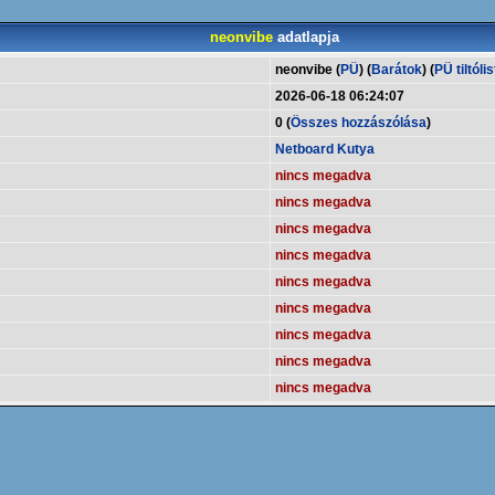
neonvibe
adatlapja
neonvibe (
PÜ
) (
Barátok
) (
PÜ tiltólis
2026-06-18 06:24:07
0 (
Összes hozzászólása
)
Netboard Kutya
nincs megadva
nincs megadva
nincs megadva
nincs megadva
nincs megadva
nincs megadva
nincs megadva
nincs megadva
nincs megadva