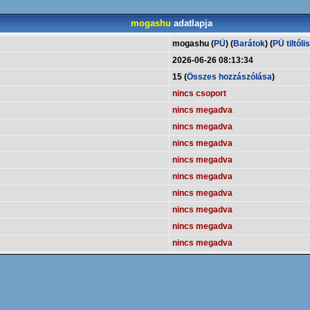
mogashu
adatlapja
mogashu (
PÜ
) (
Barátok
) (
PÜ tiltóli
2026-06-26 08:13:34
15 (
Összes hozzászólása
)
nincs csoport
nincs megadva
nincs megadva
nincs megadva
nincs megadva
nincs megadva
nincs megadva
nincs megadva
nincs megadva
nincs megadva