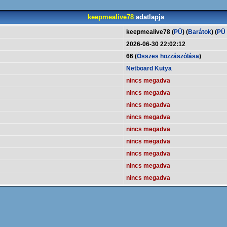
keepmealive78
adatlapja
keepmealive78 (
PÜ
) (
Barátok
) (
PÜ t
2026-06-30 22:02:12
66 (
Összes hozzászólása
)
Netboard Kutya
nincs megadva
nincs megadva
nincs megadva
nincs megadva
nincs megadva
nincs megadva
nincs megadva
nincs megadva
nincs megadva