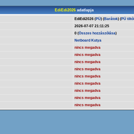
EdiEdi2026
adatlapja
EdiEdi2026 (
PÜ
) (
Barátok
) (
PÜ tiltó
2026-07-07 21:11:25
0 (
Összes hozzászólása
)
Netboard Kutya
nincs megadva
nincs megadva
nincs megadva
nincs megadva
nincs megadva
nincs megadva
nincs megadva
nincs megadva
nincs megadva