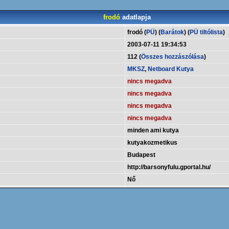
frodó
adatlapja
frodó (
PÜ
) (
Barátok
) (
PÜ tiltólista
)
2003-07-11 19:34:53
112 (
Összes hozzászólása
)
MKSZ
,
Netboard Kutya
nincs megadva
nincs megadva
nincs megadva
nincs megadva
minden ami kutya
kutyakozmetikus
Budapest
http://barsonyfulu.gportal.hu/
Nő