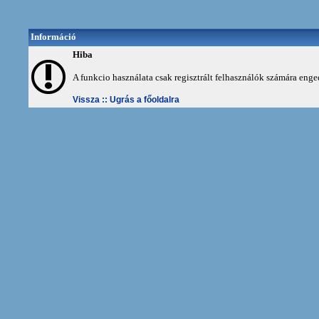
Információ
Hiba
A funkcio használata csak regisztrált felhasználók számára enge
Vissza ::
Ugrás a főoldalra