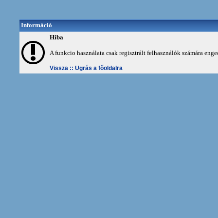
Információ
Hiba
A funkcio használata csak regisztrált felhasználók számára enge
Vissza ::
Ugrás a főoldalra