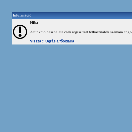
Információ
Hiba
A funkcio használata csak regisztrált felhasználók számára enge
Vissza ::
Ugrás a főoldalra