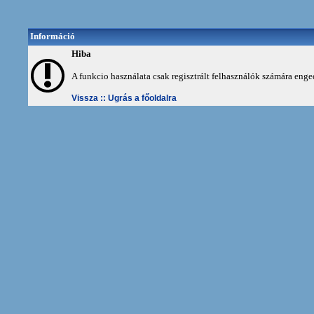
Információ
Hiba
A funkcio használata csak regisztrált felhasználók számára enge
Vissza ::
Ugrás a főoldalra