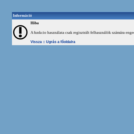
Információ
Hiba
A funkcio használata csak regisztrált felhasználók számára enge
Vissza ::
Ugrás a főoldalra