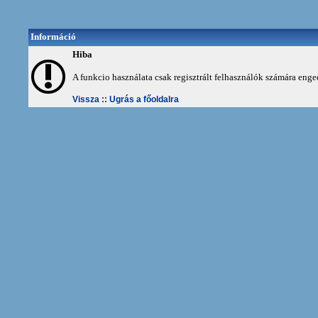
Információ
Hiba
A funkcio használata csak regisztrált felhasználók számára enge
Vissza ::
Ugrás a főoldalra