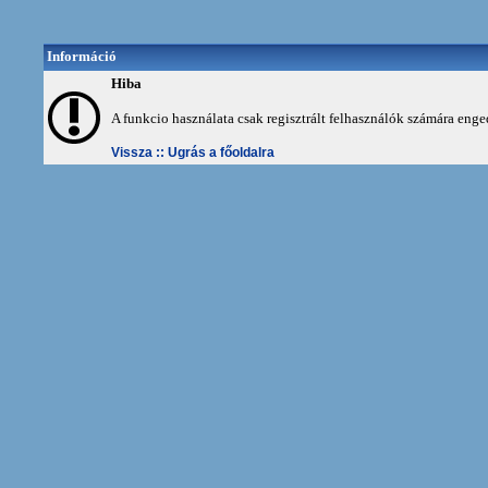
Információ
Hiba
A funkcio használata csak regisztrált felhasználók számára enge
Vissza ::
Ugrás a főoldalra