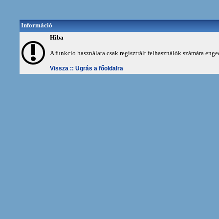
Információ
Hiba
A funkcio használata csak regisztrált felhasználók számára enge
Vissza ::
Ugrás a főoldalra