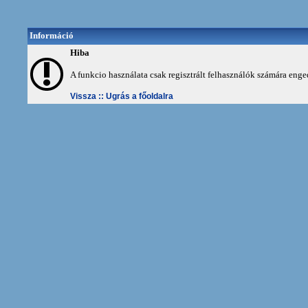
Információ
Hiba
A funkcio használata csak regisztrált felhasználók számára enge
Vissza ::
Ugrás a főoldalra