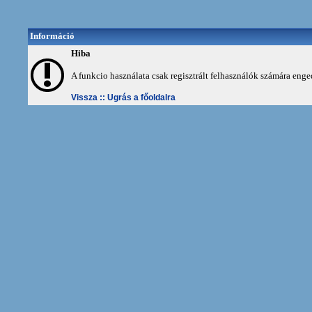
Információ
Hiba
A funkcio használata csak regisztrált felhasználók számára enge
Vissza ::
Ugrás a főoldalra