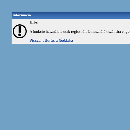
Információ
Hiba
A funkcio használata csak regisztrált felhasználók számára enge
Vissza ::
Ugrás a főoldalra