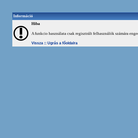
Információ
Hiba
A funkcio használata csak regisztrált felhasználók számára enge
Vissza ::
Ugrás a főoldalra