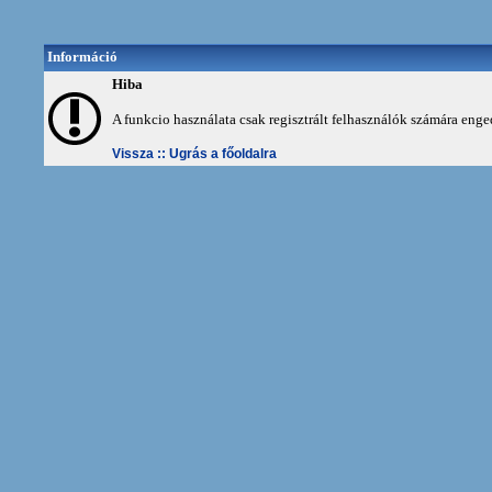
Információ
Hiba
A funkcio használata csak regisztrált felhasználók számára enge
Vissza ::
Ugrás a főoldalra