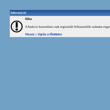
Információ
Hiba
A funkcio használata csak regisztrált felhasználók számára enge
Vissza ::
Ugrás a főoldalra