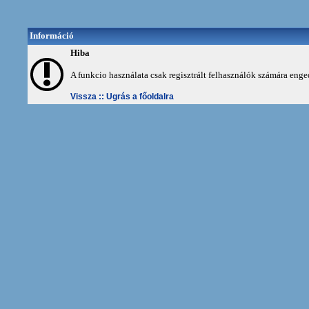
Információ
Hiba
A funkcio használata csak regisztrált felhasználók számára enge
Vissza ::
Ugrás a főoldalra