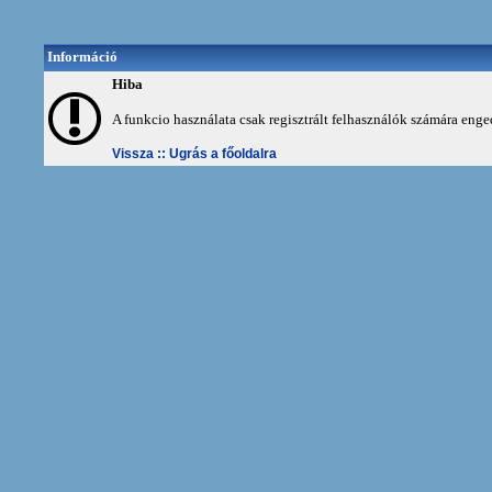
Információ
Hiba
A funkcio használata csak regisztrált felhasználók számára enge
Vissza ::
Ugrás a főoldalra