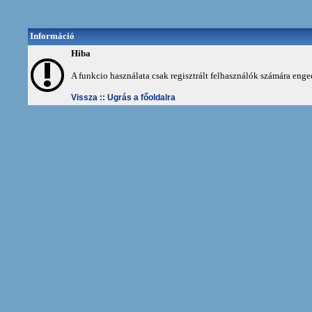
Információ
Hiba
A funkcio használata csak regisztrált felhasználók számára enge
Vissza ::
Ugrás a főoldalra