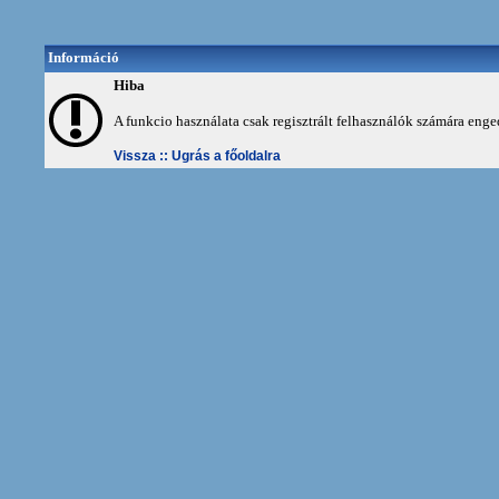
Információ
Hiba
A funkcio használata csak regisztrált felhasználók számára enge
Vissza ::
Ugrás a főoldalra