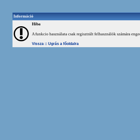
Információ
Hiba
A funkcio használata csak regisztrált felhasználók számára enge
Vissza ::
Ugrás a főoldalra