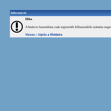
Információ
Hiba
A funkcio használata csak regisztrált felhasználók számára enge
Vissza ::
Ugrás a főoldalra